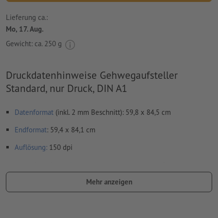
Lieferung ca.:
Mo, 17. Aug.
Gewicht: ca.
250 g
Druckdatenhinweise Gehwegaufsteller
Standard, nur Druck, DIN A1
Datenformat
(inkl. 2 mm Beschnitt): 59,8 x 84,5 cm
Endformat
: 59,4 x 84,1 cm
Auflösung:
150 dpi
umlaufend 2 mm
Beschnitt
anlegen, wichtige Informationen
mit mind. 4 mm Abstand zum Endformat
Mehr anzeigen
Schriften
müssen vollständig eingebettet oder in Kurven
konvertiert werden