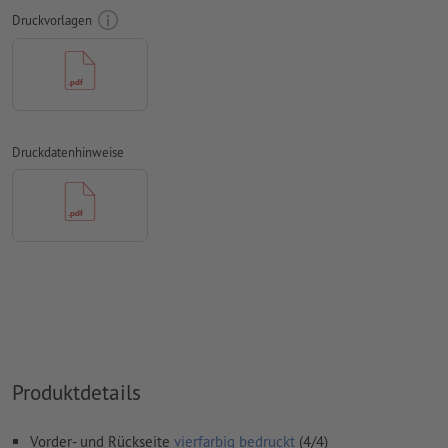
Farbmodus:
CMYK, FOGRA51 (PSO Coated v3)
Druckvorlagen
Rechtschreib- und Satzfehler
werden von uns nicht geprüft
Überdruckeneinstellungen
werden von uns nicht geprüft
Kommentare
werden gelöscht und nicht gedruckt
Druckdatenhinweise
Inhalte von
Formularfeldern
werden mitgedruckt
Wie lege ich Druckdaten richtig an?
Produktdetails
Vorder- und Rückseite
vierfarbig bedruckt
(4/4)