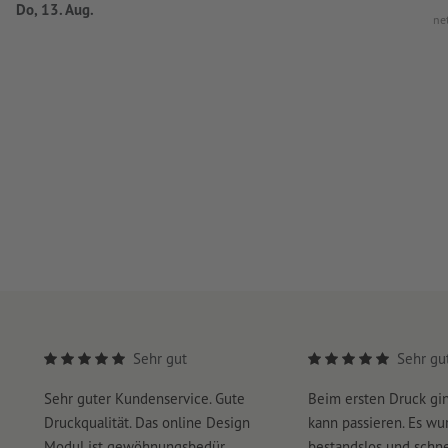
Do, 13. Aug.
ne
Sehr gut
Sehr gu
Sehr guter Kundenservice. Gute
Beim ersten Druck gi
Druckqualität. Das online Design
kann passieren. Es wu
Modul ist gewöhnungsbedür...
bestandslos und schnel