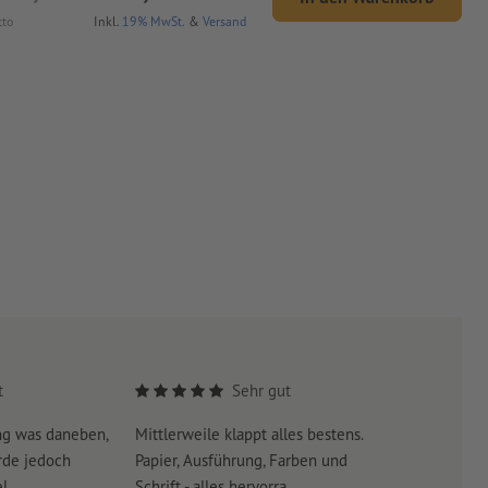
tto
Inkl.
19% MwSt.
&
Versand
t
Sehr gut
ng was daneben,
Mittlerweile klappt alles bestens.
Es war su
rde jedoch
Papier, Ausführung, Farben und
erreicht 
...
Schrift - alles hervorra...