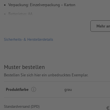
Verpackung: Einzelverpackung – Karton
Batterietyp: AA
Verarbeitung: Siebdruck
Mehr an
Druckstand: unterhalb des Ziffernblattes
Sicherheits- & Herstellerdetails
Muster bestellen
Bestellen Sie sich hier ein unbedrucktes Exemplar.
Produktfarbe
grau
Standardversand (DPD)
€