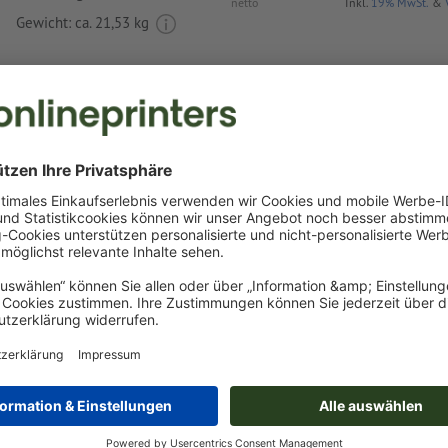
netto
Inkl.
19% MwSt.
&
Gewicht: ca.
21,53 kg
Druckdatenhinweise Kunststoffwanduhr De
Datenformat
:
7,5 x 6 cm
Rechtschreib- und Satzfehler
werden von uns nicht geprüft
Als Motivfarben sind eine bzw. zwei
Sonderfarben
wählbar.
Benennen Sie die Farbfelder mit der entsprechenden Zie
Pantone FORMULA GUIDE Solid Coated (z.B. "Pantone 286 
Es sind keine Metallic- und Neonfarben möglich.
das Trägermaterial kann beim
Druck mit weißer Farbe
dur
Das druckfertige PDF darf nur Vektoren enthalten; JPEG- 