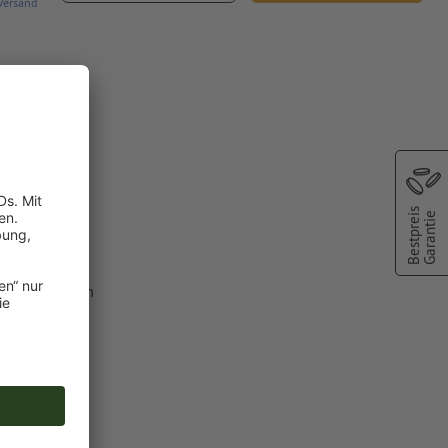
Versand
n Haag
Bestpreis
Garantie
lfarbe aus dem
C").
chscheinen
oder TIFF-