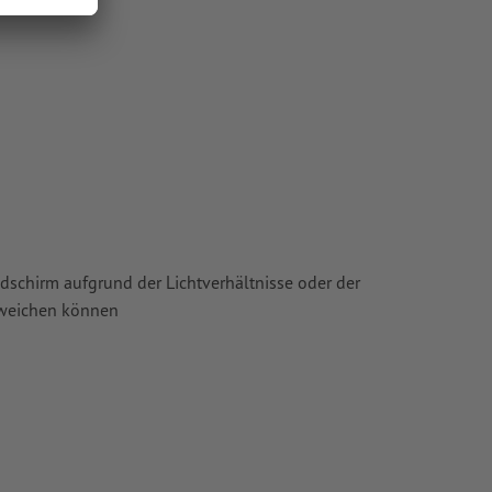
ie in unserem
ldschirm aufgrund der Lichtverhältnisse oder der
bweichen können