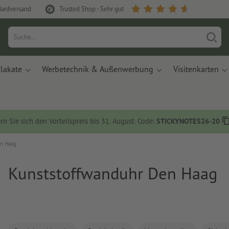
dardversand
Trusted Shop - Sehr gut
lakate
Werbetechnik & Außenwerbung
Visitenkarten
rn Sie sich den Vorteilspreis bis 31. August. Code:
STICKYNOTES26-20
n Haag
Kunststoffwanduhr Den Haag