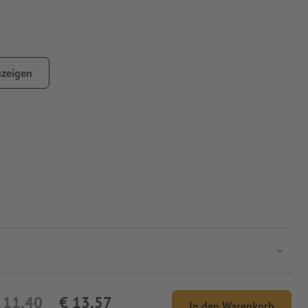
zeigen
 11,40
€ 13,57
In den Warenkorb