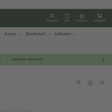
Anmelden
Hilfe
Merkliste
Warenkorb
Karten
Bürobedarf
Aufkleber
Gutschein aktivieren
Drucken
Teilen
Auf die