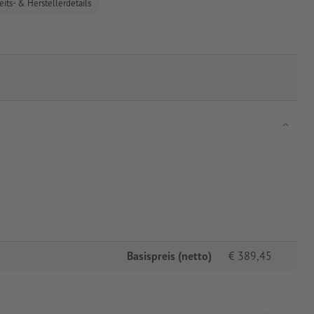
eits- & Herstellerdetails
Basispreis (netto)
€
389,45