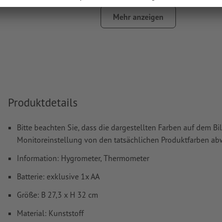
Bilder und -Vorlagen sind nicht geeignet
Mehr anzeigen
Weitere Informationen und Tipps zu
Vektordaten
finden S
Hilfecenter.
Wie lege ich Druckdaten richtig an?
Produktdetails
Bitte beachten Sie, dass die dargestellten Farben auf dem Bi
Monitoreinstellung von den tatsächlichen Produktfarben a
Information: Hygrometer, Thermometer
Batterie: exklusive 1x AA
Größe: B 27,3 x H 32 cm
Material: Kunststoff