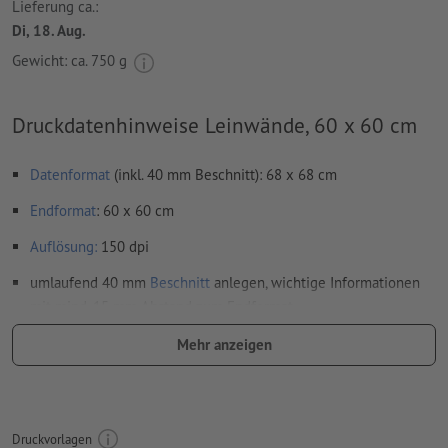
Lieferung ca.:
Di, 18. Aug.
Gewicht: ca.
750 g
Druckdatenhinweise Leinwände, 60 x 60 cm
Datenformat
(inkl. 40 mm Beschnitt): 68 x 68 cm
Endformat
: 60 x 60 cm
Auflösung:
150 dpi
umlaufend 40 mm
Beschnitt
anlegen, wichtige Informationen
mit mind. 15 mm Abstand zum Endformat
Schriften
müssen vollständig eingebettet oder in Kurven
Mehr anzeigen
konvertiert werden
Farbmodus:
CMYK, FOGRA51 (PSO Coated v3) für gestrichene
Papiere
Druckvorlagen