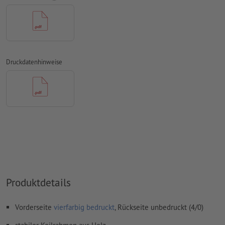
Rechtschreib- und Satzfehler
werden von uns nicht geprüft
Überdruckeneinstellungen
werden von uns nicht geprüft
Kommentare
werden gelöscht und nicht gedruckt
Inhalte von
Formularfeldern
werden mitgedruckt
Druckdatenhinweise
Wie lege ich Druckdaten richtig an?
Produktdetails
Vorderseite
vierfarbig bedruckt
, Rückseite unbedruckt (4/0)