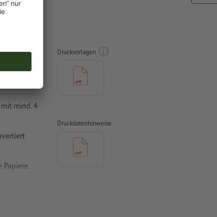
8,5 cm
Druckvorlagen
mit mind. 4
Druckdatenhinweise
vertiert
 Papiere