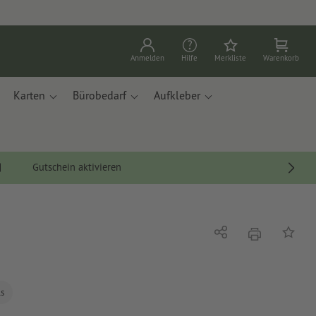
Anmelden
Hilfe
Merkliste
Warenkorb
Karten
Bürobedarf
Aufkleber
Gutschein aktivieren
Drucken
Teilen
Auf die
ls