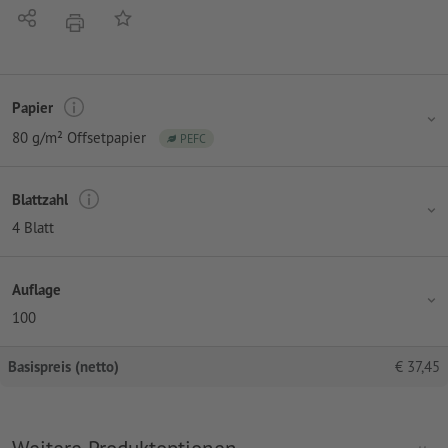
Teilen
Auf die Merkliste
Drucken
Papier
80 g/m² Offsetpapier
PEFC
Blattzahl
4 Blatt
Auflage
100
Basispreis (netto)
€
37,45