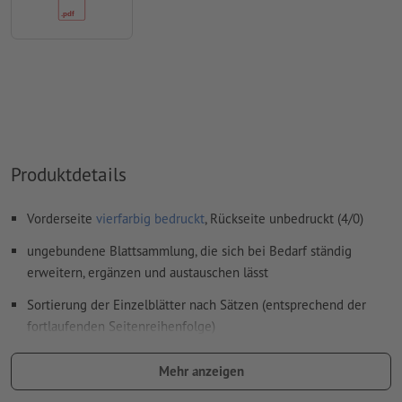
Überdruckeneinstellungen
werden von uns nicht geprüft
Kommentare
werden gelöscht und nicht gedruckt
Inhalte von
Formularfeldern
werden mitgedruckt
Wie lege ich Druckdaten richtig an?
Produktdetails
Vorderseite
vierfarbig bedruckt
, Rückseite unbedruckt (4/0)
ungebundene Blattsammlung, die sich bei Bedarf ständig
erweitern, ergänzen und austauschen lässt
Sortierung der Einzelblätter nach Sätzen (entsprechend der
fortlaufenden Seitenreihenfolge)
Beispiel: Wird eine Loseblattsammlung mit einer Blattzahl
Mehr anzeigen
von 150 Blatt und einer Auflage von 100 Exemplaren
bestellt, werden 100 Sätze geliefert, die jeweils aus Blatt 1