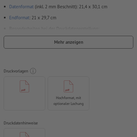
Datenformat
(inkl. 2 mm Beschnitt): 21,4 x 30,1 cm
Endformat
: 21 x 29,7 cm
Besonderheiten bei der Druckdatenerstellung:
Seitenreihenfolge: Seiten unbedingt fortlaufend und
Mehr anzeigen
einzeln anlegen.
Auflösung:
300 dpi
umlaufend 2 mm
Beschnitt
anlegen, wichtige Informationen
Druckvorlagen
mit mind. 4 mm Abstand zum Endformat
Schriften
müssen vollständig eingebettet oder in Kurven
konvertiert werden
Hochformat, mit
optionaler Lochung
Farbmodus:
CMYK, FOGRA51 (PSO Coated v3) für gestrichene
Papiere, FOGRA52 (PSO Uncoated v3 FOGRA52) für
ungestrichene Papiere
Druckdatenhinweise
Rechtschreib- und Satzfehler
werden von uns nicht geprüft