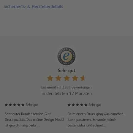
bis 150 bestehen.
Sicherheits- & Herstellerdetails
optional wählbar:
Lochung: links (gemäß Leserichtung)
Bündelung: nach Sätzen (ab 20 Blatt)
Hinweis:
Die optionale Lochung erfolgt nach DIN-Standard (ISO
838)
Sehr gut
basierend auf
3206
Bewertungen
in den letzten 12 Monaten
Sehr gut
Sehr gut
Sehr guter Kundenservice. Gute
Beim ersten Druck ging was daneben,
M
Druckqualität. Das online Design Modul
kann passieren. Es wurde jedoch
P
ist gewöhnungsbedür...
bestandslos und schnel...
a