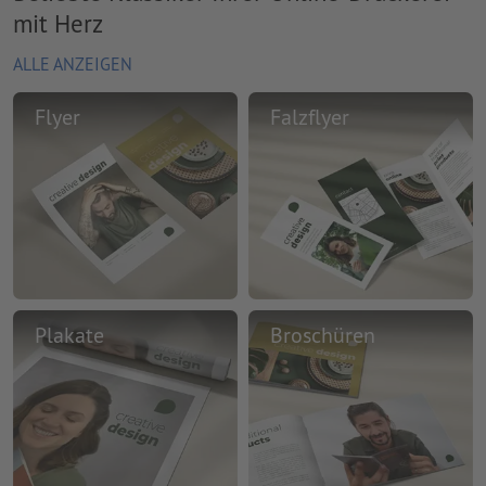
mit Herz
ALLE ANZEIGEN
Flyer
Falzflyer
Plakate
Broschüren