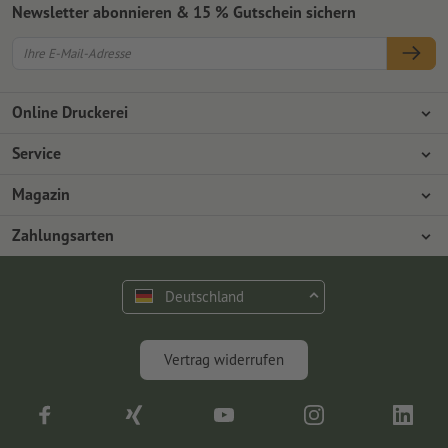
Newsletter abonnieren & 15 % Gutschein sichern
Online Druckerei
Über Onlineprinters
Service
Presse
Zahlungsarten
Magazin
Jobs & Karriere
Versand
Design
Zahlungsarten
Umweltschutz
Reklamation
Marketing
Vorkasse
Rechnung
Kontakt
Deutschland
op.premium
Druck & Insights
FAQ
Digitales
Vertrag widerrufen
Fotografie