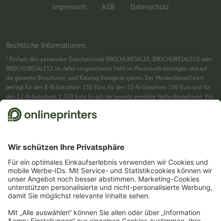
Impressum
AGB
Datenschutz
Rechtliche Informationen
1
Einfach den passenden Gutscheincode BROCHURESALE8, BROCHURESALE10 oder
BROCHURESALE12 im dafür vorgesehenen Feld im Warenkorb eintragen und auf
die gesamte Broschüren- und Katalog-Kategorie sparen. Der Mindestbestellwert
beträgt für den 8-%-Gutschein 150 Euro, für den 10-%-Gutschein 500 Euro und für
den 12-%-Gutschein 1.200 Euro. Es gilt der jeweils erreichte Netto-Bestellwert. Pro
Bestellung ist nur ein Gutscheincode einlösbar. Mehrfach einlösbar. Keine
Barauszahlung. Nicht mit weiteren Aktionen kombinierbar. Die Aktion gilt bis
einschließlich 31.8.2026.
2
Sie erhalten zunächst eine E-Mail, in der Sie die Anmeldung zum Newsletter durch
einen Klick bestätigen. Erst dann senden wir Ihnen den Rabattcode und künftig
unseren Newsletter zu. Natürlich können Sie sich jederzeit swieder abmelden.
Maximale Höhe des Rabatts: 150 € des Bestellwerts (netto). Einmalig einlösbar.
Kein Mindestbestellwert. Keine Barauszahlung. Nicht mit weiteren Aktionen oder
Gutscheincodes kombinierbar.
Der Gutschein ist nach Erhalt sechs Wochen gültig.
3
Einfach den Gutscheincode CALENDARS10-26 im dafür vorgesehenen Feld im
Warenkorb eintragen und auf ausgewählte Produkte sparen. Kein