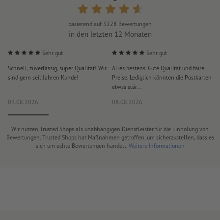
basierend auf
3228
Bewertungen
in den letzten 12 Monaten
Sehr gut
Sehr gut
Schnell, zuverlässig, super Qualität! Wir
Alles bestens. Gute Qualität und faire
H
sind gern seit Jahren Kunde!
Preise. Lediglich könnten die Postkarten
d
etwss stär...
D
09.08.2026
08.08.2026
0
Wir nutzen Trusted Shops als unabhängigen Dienstleister für die Einholung von
Bewertungen. Trusted Shops hat Maßnahmen getroffen, um sicherzustellen, dass es
sich um echte Bewertungen handelt.
Weitere Informationen