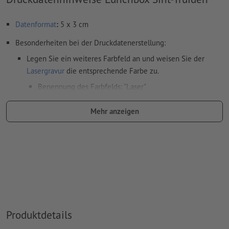
Datenformat
:
5 x 3 cm
Besonderheiten bei der Druckdatenerstellung:
Legen Sie ein weiteres Farbfeld an und weisen Sie der
Lasergravur
die entsprechende Farbe zu.
Benennung des Farbfelds: "Laser"
Farbtyp: Vollton
Mehr anzeigen
Farbwert: frei wählbar
Hinweis: diese "Farbe" dient lediglich Produktionszwecken,
es ist keine farbliche Gravur
Das druckfertige PDF darf nur Vektoren enthalten; JPEG-
oder TIFF- Bilder und -Vorlagen sind nicht geeignet
Weitere Informationen und Tipps zu
Vektordaten
finden Sie
Produktdetails
in unserem Hilfecenter.