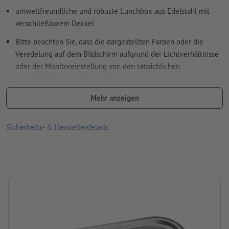
Rechtschreib- und Satzfehler
werden von uns nicht geprüft
umweltfreundliche und robuste Lunchbox aus Edelstahl mit
verschließbarem Deckel
Wie lege ich Druckdaten richtig an?
Bitte beachten Sie, dass die dargestellten Farben oder die
Veredelung auf dem Bildschirm aufgrund der Lichtverhältnisse
oder der Monitoreinstellung von den tatsächlichen
Produktfarben abweichen können
Größe: 17,2 x 5,6 x 12 cm
Mehr anzeigen
Material: rostfreier Edelstahl, Silikon
Sicherheits- & Herstellerdetails
Verpackung: Karton-/Papierhülle
Füllmenge: 700 ml
Verarbeitung: Lasergravur
Gravurstand: auf dem Deckel