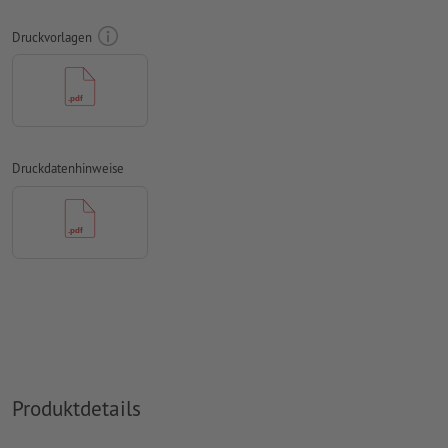
Überdruckeneinstellungen
werden von uns nicht geprüft
Druckvorlagen
Kommentare
werden gelöscht und nicht gedruckt
Inhalte von
Formularfeldern
werden mitgedruckt
bei optionalem
Konturschnitt
muss in den Druckdaten eine
zusätzliche Schnittkontur angelegt werden
Druckdatenhinweise
Wie lege ich Druckdaten richtig an?
Produktdetails