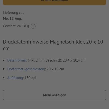
Lieferung ca.:
Mo, 17. Aug.
Gewicht: ca.
18 g
Druckdatenhinweise Magnetschilder, 20 x 10
cm
Datenformat
(inkl. 2 mm Beschnitt): 20,4 x 10,4 cm
Endformat (geschlossen)
: 20 x 10 cm
Auflösung:
150 dpi
Schriften
müssen vollständig eingebettet oder in Kurven
konvertiert werden
Mehr anzeigen
Rechtschreib- und Satzfehler
werden von uns nicht geprüft