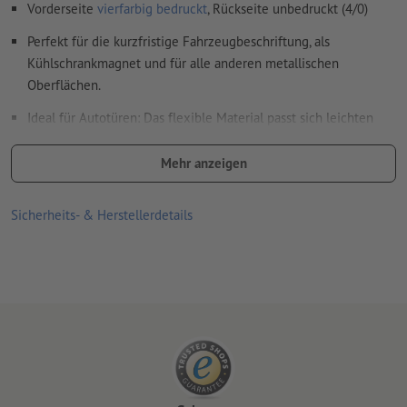
Vorderseite
vierfarbig bedruckt
, Rückseite unbedruckt (4/0)
Perfekt für die kurzfristige Fahrzeugbeschriftung, als
Kühlschrankmagnet und für alle anderen metallischen
Oberflächen.
Ideal für Autotüren: Das flexible Material passt sich leichten
Wölbungen an.
Mehr anzeigen
für den Einsatz im Innen- und Außenbereich geeignet
Materialeigenschaften:
Sicherheits- & Herstellerdetails
Oberseite (die bedruckte Seite) mit robustem PVC
beschichtet
Unterseite (die magnetische Seite) mit mattem UV-Lack
beschichtet. Dies schont den Untergrund
Materialdicke 900 µm (=0,9 mm), Zugkraft 414 g/cm²
Bitte beachten Sie unbedingt die Anwendungs- und
Pflegehinweise