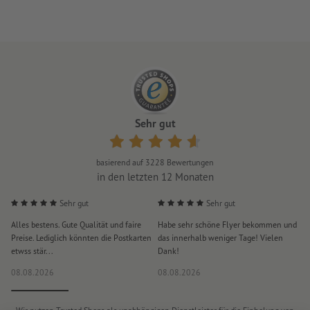
Sehr gut
basierend auf
3228
Bewertungen
in den letzten 12 Monaten
Sehr gut
Sehr gut
Alles bestens. Gute Qualität und faire
Habe sehr schöne Flyer bekommen und
S
Preise. Lediglich könnten die Postkarten
das innerhalb weniger Tage! Vielen
D
etwss stär...
Dank!
i
08.08.2026
08.08.2026
0