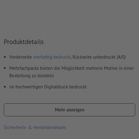
Wie lege ich Druckdaten richtig an?
Produktdetails
Vorderseite
vierfarbig bedruckt
, Rückseite unbedruckt (4/0)
Mehrfachpacks bieten die Möglichkeit mehrere Motive in einer
Bestellung zu bündeln
im hochwertigen Digitaldruck bedruckt
Lieferung: gerollt
mit Backlit Folie verwandeln Sie ganz gewöhnliche Poster in
Mehr anzeigen
leuchtende Werbung, mehr dazu können Sie
hier
nachlesen
Sicherheits- & Herstellerdetails