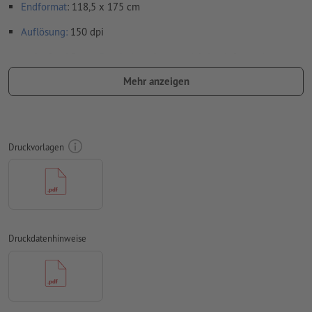
Endformat
: 118,5 x 175 cm
Auflösung:
150 dpi
umlaufend 2 mm
Beschnitt
anlegen, wichtige Informationen
mit mind. 4 mm Abstand zum Endformat
Mehr anzeigen
Schriften
müssen vollständig eingebettet oder in Kurven
konvertiert werden
Farbmodus:
CMYK, FOGRA51 (PSO Coated v3) für gestrichene
Druckvorlagen
Papiere, FOGRA52 (PSO Uncoated v3 FOGRA52) für
ungestrichene Papiere
Rechtschreib- und Satzfehler
werden von uns nicht geprüft
Überdruckeneinstellungen
werden von uns nicht geprüft
Druckdatenhinweise
Kommentare
werden gelöscht und nicht gedruckt
Inhalte von
Formularfeldern
werden mitgedruckt