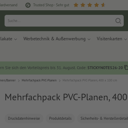
dardversand
Trusted Shop - Sehr gut
lakate
Werbetechnik & Außenwerbung
Visitenkarten
rn Sie sich den Vorteilspreis bis 31. August. Code:
STICKYNOTES26-20
anen/Banner
Mehrfachpack PVC-Planen
Mehrfachpack PVC-Planen, 400 x 100 cm
Mehrfachpack PVC-Planen, 400
Druckdatenhinweise
Produktdetails
Sicherheits- & Herstellerdetai