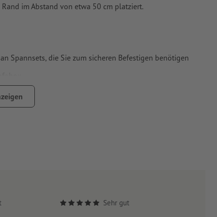
 Rand im Abstand von etwa 50 cm platziert.
 an Spannsets, die Sie zum sicheren Befestigen benötigen
Infobox
der bestellten Versionen
zeigen
ich einsetzbar
änder und Absperrgitter jeglicher Art
000 entspricht einer Lieferung von 20.000 Exemplaren
müssen die Planen aus versandtechnischen Gründen
gefaltet
Metall bestehen können
t
Sehr gut