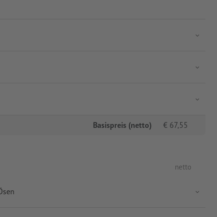
Basispreis (netto)
€
67,55
netto
 Ösen