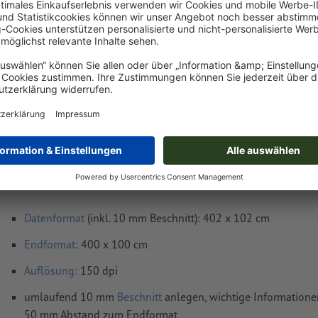
Lieferung ca.:
€ 67,55
€ 80,38
Mo, 17. Aug.
netto
Inkl.
19% MwSt.
&
Gewicht: ca.
4 kg
Druckdatenhinweise Mehrfachpack PVC-Plane
100 cm
Datenformat
(inkl. 10 mm Beschnitt): 402 x 102 cm
Endformat
: 400 x 100 cm
Auflösung:
150 dpi
umlaufend 10 mm
Beschnitt
anlegen, wichtige Informatione
50 mm Abstand zum Endformat