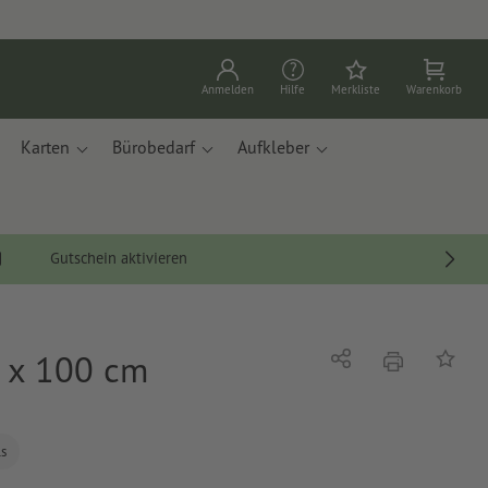
Anmelden
Hilfe
Merkliste
Warenkorb
Karten
Bürobedarf
Aufkleber
Gutschein aktivieren
 x 100 cm
Drucken
Teilen
Auf die
ls