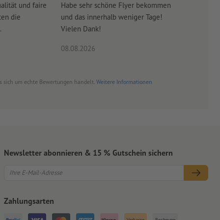
alität und faire
Habe sehr schöne Flyer bekommen
Sehr gut
ten die
und das innerhalb weniger Tage!
Druckqual
.
Vielen Dank!
Modul is
08.08.2026
06.08.20
es sich um echte Bewertungen handelt.
Weitere Informationen
Newsletter abonnieren & 15 % Gutschein sichern
Zahlungsarten
Vorkasse
Rechnung