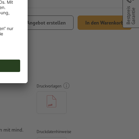
Bestpreis
Garantie
Angebot erstellen
In den Warenkorb
Versand
n, 400 x
Druckvorlagen
n mit mind.
Druckdatenhinweise