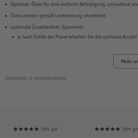
Optional: Ösen für eine einfache Befestigung, umlaufend am
Ösen werden gemäß Leserichtung verarbeitet
optionale Zusatzartikel: Spannsets
je nach Größe der Plane erhalten Sie die optimale Anzahl
mehr Informationen zu den Spannsets finden Sie in der 
die Anzahl der Spannsets multipliziert sich entsprechend 
Mehr an
Absolut wetterfest und daher auch problemlos im Außenbere
Sicherheits- & Herstellerdetails
Die klassische Werbefläche für Gerüste, Bauzäune, Brückengel
Auflage gilt pro Version, z. B. zwei Versionen à Auflage 10.
Hinweis: Sofern die kürzeste Seite größer als 190 cm ist, 
geliefert werden
bitte beachten Sie, dass die Ösen aus Kunststoff oder aus 
Sehr gut
Sehr gu