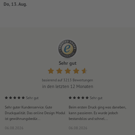
Do, 13. Aug.
Sehr gut
basierend auf
3213
Bewertungen
in den letzten 12 Monaten
Sehr gut
Sehr gut
Sehr guter Kundenservice. Gute
Beim ersten Druck ging was daneben,
M
Druckqualität. Das online Design Modul
kann passieren. Es wurde jedoch
P
ist gewöhnungsbedür...
bestandslos und schnel...
a
06.08.2026
06.08.2026
0