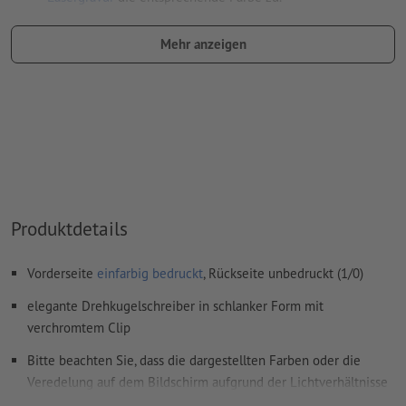
Benennung des Farbfelds: "Laser"
Mehr anzeigen
Farbtyp: Vollton
Farbwert: frei wählbar
Hinweis: diese "Farbe" dient lediglich Produktionszwecken,
es ist keine farbliche Gravur
Das druckfertige PDF darf nur Vektoren enthalten; JPEG-
oder TIFF- Bilder und -Vorlagen sind nicht geeignet
Produktdetails
Weitere Informationen und Tipps zu
Vektordaten
finden Sie
in unserem Hilfecenter.
Vorderseite
einfarbig bedruckt
, Rückseite unbedruckt (1/0)
Rechtschreib- und Satzfehler
werden von uns nicht geprüft
elegante Drehkugelschreiber in schlanker Form mit
verchromtem Clip
Wie lege ich Druckdaten richtig an?
Bitte beachten Sie, dass die dargestellten Farben oder die
Veredelung auf dem Bildschirm aufgrund der Lichtverhältnisse
oder der Monitoreinstellung von den tatsächlichen