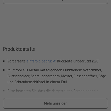
Farbwert: frei wählbar
Hinweis: diese "Farbe" dient lediglich Produktionszwecken,
es ist keine farbliche Gravur
Das druckfertige PDF darf nur Vektoren enthalten; JPEG-
oder TIFF- Bilder und -Vorlagen sind nicht geeignet
Weitere Informationen und Tipps zu
Vektordaten
finden Sie
Produktdetails
in unserem Hilfecenter.
Rechtschreib- und Satzfehler
werden von uns nicht geprüft
Vorderseite
einfarbig bedruckt
, Rückseite unbedruckt (1/0)
Multitool aus Metall mit folgenden Funktionen: Nothammer,
Wie lege ich Druckdaten richtig an?
Gurtschneider, Schraubendrehern, Messer, Flaschenöffner, Säge
und Schraubenschlüssel in einem Etui
Bitte beachten Sie, dass die dargestellten Farben oder die
Veredelung auf dem Bildschirm aufgrund der Lichtverhältnisse
oder der Monitoreinstellung von den tatsächlichen
Mehr anzeigen
Produktfarben abweichen können