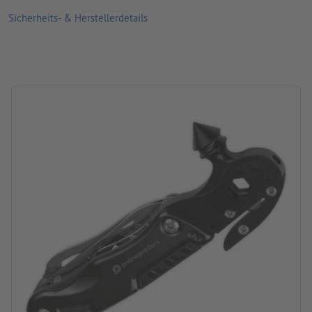
Sicherheits- & Herstellerdetails
Material: rostfreier Edelstahl
Größe: 15,1 x 5,6 x 2,3 cm
Verpackung: Etui
Verarbeitung: Lasergravur
Gravurstand: auf dem Griff