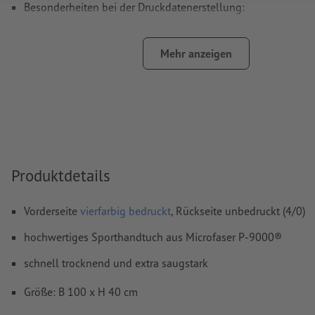
Besonderheiten bei der Druckdatenerstellung:
Auflösung:
300 dpi
Mehr anzeigen
Schriften
müssen vollständig eingebettet oder in Kurven kon
werden
Schriftgröße: mindestens 7 Pt
Rechtschreib- und Satzfehler
werden von uns nicht geprüft
Überdruckeneinstellungen
werden von uns nicht geprüft
Produktdetails
Kommentare
werden gelöscht und nicht gedruckt
Inhalte von
Formularfeldern
werden mitgedruckt
Vorderseite
vierfarbig bedruckt
, Rückseite unbedruckt (4/0)
hochwertiges Sporthandtuch aus Microfaser P-9000®
Wie lege ich Druckdaten richtig an?
schnell trocknend und extra saugstark
Größe: B 100 x H 40 cm