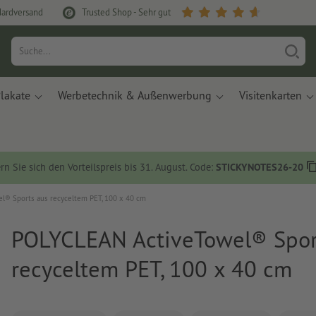
dardversand
Trusted Shop - Sehr gut
lakate
Werbetechnik & Außenwerbung
Visitenkarten
rn Sie sich den Vorteilspreis bis 31. August. Code:
STICKYNOTES26-20
® Sports aus recyceltem PET, 100 x 40 cm
POLYCLEAN ActiveTowel® Spor
recyceltem PET, 100 x 40 cm