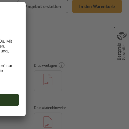
Angebot erstellen
In den Warenkorb
Versand
Bestpreis
Garantie
el®
Druckvorlagen
n mit mind.
Druckdatenhinweise
n mit mind.