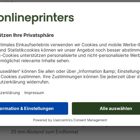
Lieferung ca.:
€ 328,50
€ 390,92
Mo, 24. Aug.
netto
Inkl.
19% MwSt.
&
Gewicht: ca.
3,05 kg
Druckdatenhinweise POLYCLEAN ActiveTow
Sports aus recyceltem PET, 100 x 40 cm
Datenformat
(inkl. 20 mm Beschnitt): 104 x 44 cm
Endformat
: 100 x 40 cm
umlaufend 20 mm
Beschnitt
anlegen, wichtige Informatione
20 mm Abstand zum Endformat
umlaufend 20 mm
Beschnitt
anlegen, wichtige Informatione
20 mm Abstand zum Endformat