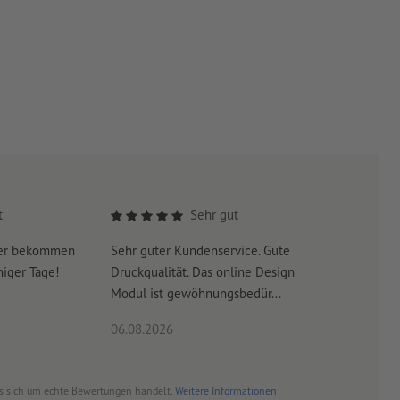
t
Sehr gut
yer bekommen
Sehr guter Kundenservice. Gute
Beim ers
niger Tage!
Druckqualität. Das online Design
kann pass
Modul ist gewöhnungsbedür...
bestandsl
06.08.2026
06.08.20
es sich um echte Bewertungen handelt.
Weitere Informationen