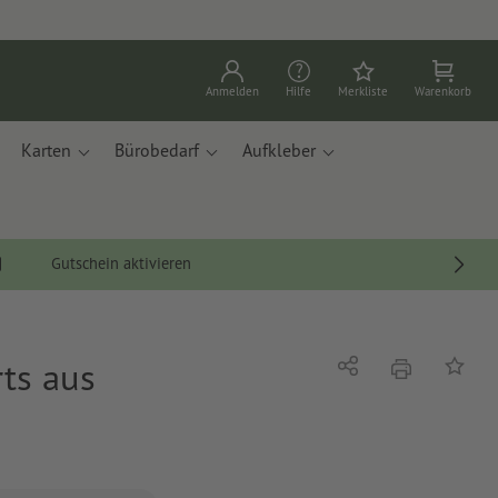
Anmelden
Hilfe
Merkliste
Warenkorb
Karten
Bürobedarf
Aufkleber
Gutschein aktivieren
ts aus
Drucken
Teilen
Auf die