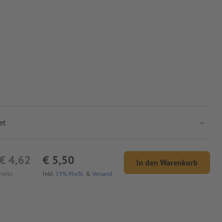
et
€ 4,62
€ 5,50
In den Warenkorb
netto
Inkl.
19% MwSt.
&
Versand