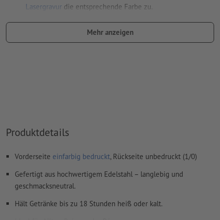
Lasergravur
die entsprechende Farbe zu.
Benennung des Farbfelds: "Laser"
Mehr anzeigen
Farbtyp: Vollton
Farbwert: frei wählbar
Hinweis: diese "Farbe" dient lediglich Produktionszwecken,
es ist keine farbliche Gravur
Das druckfertige PDF darf nur Vektoren enthalten; JPEG-
oder TIFF- Bilder und -Vorlagen sind nicht geeignet
Produktdetails
Weitere Informationen und Tipps zu
Vektordaten
finden Sie
in unserem Hilfecenter.
Vorderseite
einfarbig bedruckt
, Rückseite unbedruckt (1/0)
Rechtschreib- und Satzfehler
werden von uns nicht geprüft
Gefertigt aus hochwertigem Edelstahl – langlebig und
geschmacksneutral.
Wie lege ich Druckdaten richtig an?
Hält Getränke bis zu 18 Stunden heiß oder kalt.