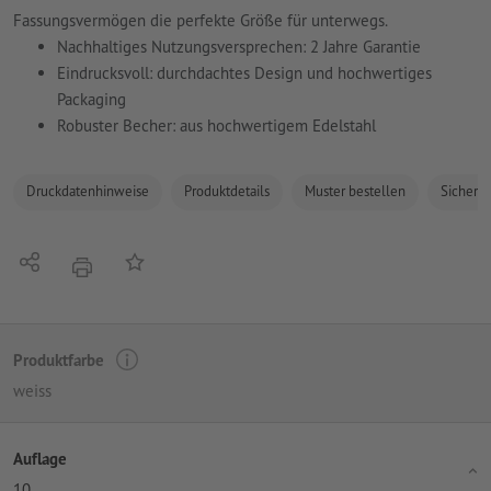
Fassungsvermögen die perfekte Größe für unterwegs.
Nachhaltiges Nutzungsversprechen: 2 Jahre Garantie
Eindrucksvoll: durchdachtes Design und hochwertiges
Packaging
Robuster Becher: aus hochwertigem Edelstahl
Druckdatenhinweise
Produktdetails
Muster bestellen
Sicherhe
Teilen
Auf die Merkliste
Drucken
Produktfarbe
weiss
Auflage
10