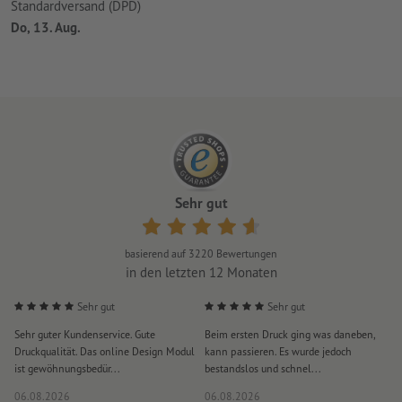
Standardversand (DPD)
Do, 13. Aug.
Sehr gut
basierend auf
3220
Bewertungen
in den letzten 12 Monaten
Sehr gut
Sehr gut
Sehr guter Kundenservice. Gute
Beim ersten Druck ging was daneben,
M
Druckqualität. Das online Design Modul
kann passieren. Es wurde jedoch
P
ist gewöhnungsbedür...
bestandslos und schnel...
a
06.08.2026
06.08.2026
0