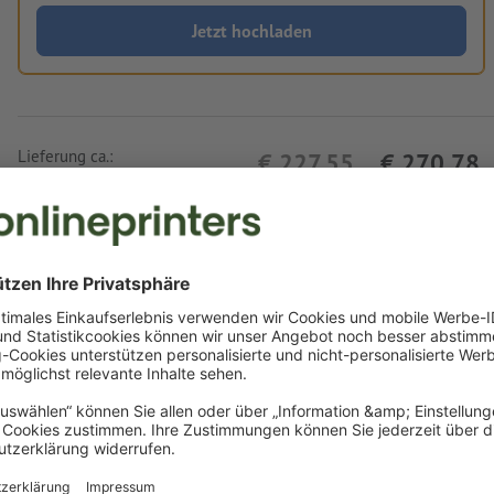
Jetzt hochladen
Lieferung ca.:
€ 227,55
€ 270,78
Fr, 14. Aug.
netto
Inkl.
19% MwSt.
&
Gewicht: ca.
2,38 kg
Druckdatenhinweise MoLu Kosmetiktasche 
Datenformat
:
14 x 5 cm
Besonderheiten bei der Druckdatenerstellung:
das Produkt ist mit einer
Sonderfarbe
bedruckbar (Vollton