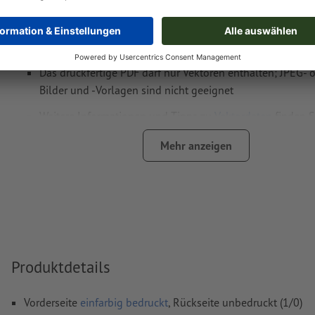
(Pantone FORMULA GUIDE Solid Coated, außer Metallic u
Neonfarben) )
das Trägermaterial kann beim
Druck mit weißer Farbe
dur
Das druckfertige PDF darf nur Vektoren enthalten; JPEG- 
Bilder und -Vorlagen sind nicht geeignet
Weitere Informationen und Tipps zu
Vektordaten
finden S
Hilfecenter.
Mehr anzeigen
Rechtschreib- und Satzfehler
werden von uns nicht geprüft
Wie lege ich Druckdaten richtig an?
Produktdetails
Vorderseite
einfarbig bedruckt
, Rückseite unbedruckt (1/0)