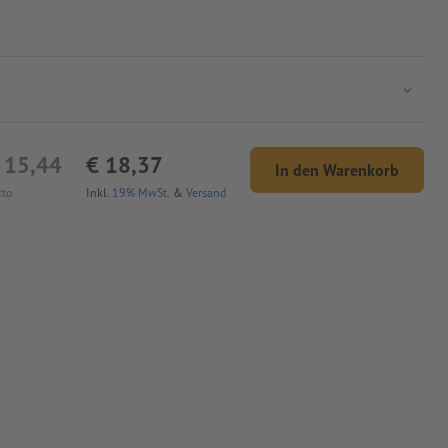
 15,44
€ 18,37
In den Warenkorb
tto
Inkl.
19% MwSt.
&
Versand