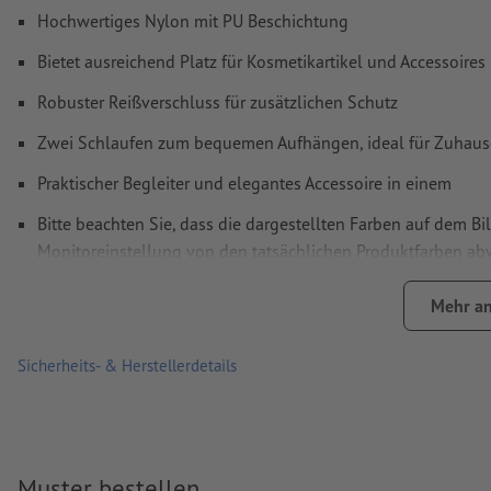
Hochwertiges Nylon mit PU Beschichtung
Bietet ausreichend Platz für Kosmetikartikel und Accessoires
Robuster Reißverschluss für zusätzlichen Schutz
Zwei Schlaufen zum bequemen Aufhängen, ideal für Zuhaus
Praktischer Begleiter und elegantes Accessoire in einem
Bitte beachten Sie, dass die dargestellten Farben auf dem Bi
Monitoreinstellung von den tatsächlichen Produktfarben a
Material: Polyurethan (PU)
Mehr an
Produktmarke: MoLu
Sicherheits- & Herstellerdetails
Verpackung: Beutel/Tasche
Verarbeitung: Siebdruck
Druckstand: auf einer Seite
Muster bestellen