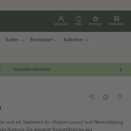
Anmelden
Hilfe
Merkliste
Warenkorb
Karten
Bürobedarf
Aufkleber
Gutschein aktivieren
Drucken
Teilen
Auf die
o
Sie sind ein Statement für „Modern Luxury“ und Wertschätzung
gen Nutzung. Die elegante Kosmetiktasche aus