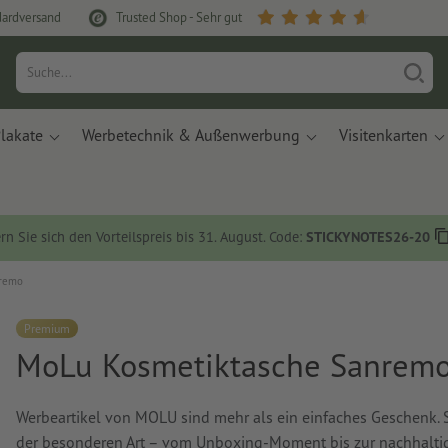
dardversand
Trusted Shop - Sehr gut
lakate
Werbetechnik & Außenwerbung
Visitenkarten
rn Sie sich den Vorteilspreis bis 31. August. Code:
STICKYNOTES26-20
nremo
Premium
MoLu Kosmetiktasche Sanrem
Werbeartikel von MOLU sind mehr als ein einfaches Geschenk. 
der besonderen Art – vom Unboxing-Moment bis zur nachhalti