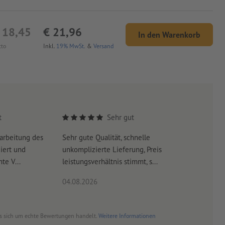
 18,45
€ 21,96
In den Warenkorb
tto
Inkl.
19% MwSt.
&
Versand
t
Sehr gut
arbeitung des
Sehr gute Qualität, schnelle
Schnelle 
iert und
unkomplizierte Lieferung, Preis
schneller
te V...
leistungsverhältnis stimmt, s...
04.08.2026
03.08.20
es sich um echte Bewertungen handelt.
Weitere Informationen