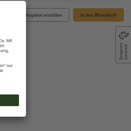
Angebot erstellen
In den Warenkorb
Versand
Bestpreis
Garantie
nce
lfarbe aus dem
C").