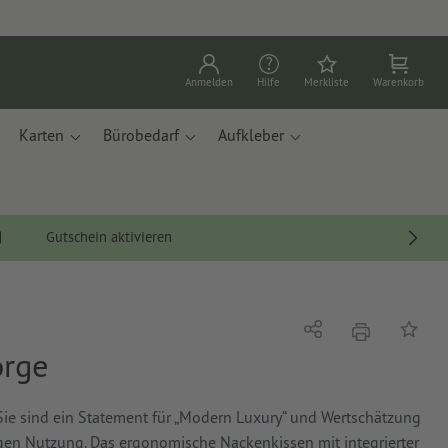
Anmelden
Hilfe
Merkliste
Warenkorb
Karten
Bürobedarf
Aufkleber
Gutschein aktivieren
Drucken
Teilen
Auf die
orge
Sie sind ein Statement für „Modern Luxury“ und Wertschätzung
en Nutzung. Das ergonomische Nackenkissen mit integrierter