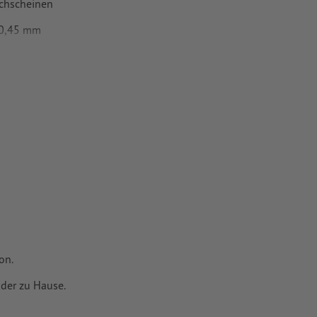
chscheinen
t 0,45 mm
oder TIFF-
ie in unserem
on.
der zu Hause.