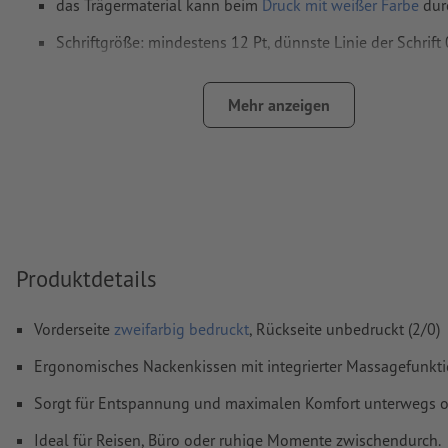
das Trägermaterial kann beim
Druck mit weißer Farbe
dur
Schriftgröße: mindestens 12 Pt, dünnste Linie der Schrif
Das druckfertige PDF darf nur Vektoren enthalten; JPEG- 
Bilder und -Vorlagen sind nicht geeignet
Mehr anzeigen
Weitere Informationen und Tipps zu
Vektordaten
finden S
Hilfecenter.
Rechtschreib- und Satzfehler
werden von uns nicht geprüft
Wie lege ich Druckdaten richtig an?
Produktdetails
Vorderseite
zweifarbig bedruckt
, Rückseite unbedruckt (2/0)
Ergonomisches Nackenkissen mit integrierter Massagefunkti
Sorgt für Entspannung und maximalen Komfort unterwegs o
Ideal für Reisen, Büro oder ruhige Momente zwischendurch.