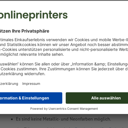
Lieferung ca.:
€ 275,51
€ 327,86
Mi, 12. Aug.
netto
Inkl.
19% MwSt.
&
Gewicht: ca.
6 kg
Druckdatenhinweise MoLu Nackenkissen Pri
George
Datenformat
:
6 x 2,5 cm
Als Motivfarben sind eine bzw. zwei
Sonderfarben
wählbar.
Benennen Sie die Farbfelder mit der entsprechenden Zie
Pantone FORMULA GUIDE Solid Coated (z.B. "Pantone 286 
Es sind keine Metallic- und Neonfarben möglich.