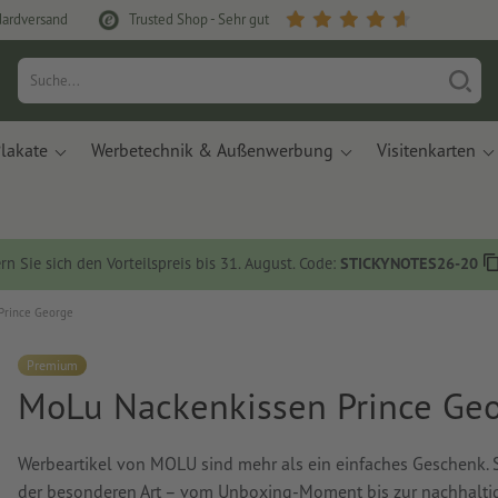
dardversand
Trusted Shop - Sehr gut
lakate
Werbetechnik & Außenwerbung
Visitenkarten
rn Sie sich den Vorteilspreis bis 31. August. Code:
STICKYNOTES26-20
Prince George
Premium
MoLu Nackenkissen Prince Ge
Werbeartikel von MOLU sind mehr als ein einfaches Geschenk. 
der besonderen Art – vom Unboxing-Moment bis zur nachhaltig