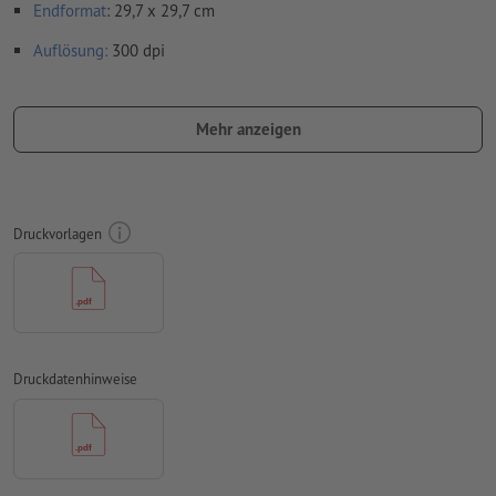
Endformat
: 29,7 x 29,7 cm
Auflösung:
300 dpi
umlaufend 2 mm
Beschnitt
anlegen, wichtige Informationen
mit mind. 4 mm Abstand zum Endformat
Mehr anzeigen
Schriften
müssen vollständig eingebettet oder in Kurven
konvertiert werden
Farbmodus:
CMYK, FOGRA52 (PSO Uncoated v3 FOGRA52) für
Druckvorlagen
ungestrichene Papiere
Rechtschreib- und Satzfehler
werden von uns nicht geprüft
Überdruckeneinstellungen
werden von uns nicht geprüft
Kommentare
werden gelöscht und nicht gedruckt
Druckdatenhinweise
Inhalte von
Formularfeldern
werden mitgedruckt
Wie lege ich Druckdaten richtig an?