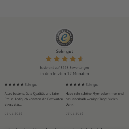
für den Einsatz im Innenbereich geeignet, zum Beispiel als
Sicherheits-, Warn- oder Werbeschilder sowie für
Farbcodierungen
Hinweis: Die dargestellten Produktbilder können die reale
Leuchtkraft nur annähernd wiedergeben
Sehr gut
basierend auf
3228
Bewertungen
in den letzten 12 Monaten
Sehr gut
Sehr gut
Alles bestens. Gute Qualität und faire
Habe sehr schöne Flyer bekommen und
S
Preise. Lediglich könnten die Postkarten
das innerhalb weniger Tage! Vielen
D
etwss stär...
Dank!
i
08.08.2026
08.08.2026
0