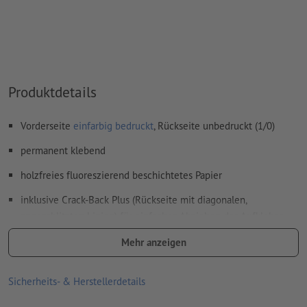
Produktdetails
Vorderseite
einfarbig bedruckt
, Rückseite unbedruckt (1/0)
permanent klebend
holzfreies fluoreszierend beschichtetes Papier
inklusive Crack-Back Plus (Rückseite mit diagonalen,
angeschlitzten Linien) für einfaches Abziehen der Aufkleber
Druckfarbe: Schwarz
Mehr anzeigen
durch die leuchtend grelle Signalfarbe des Papiers und dem
Sicherheits- & Herstellerdetails
Motivdruck in schwarzer Farbe erzielen Sie höchste
Aufmerksamkeit