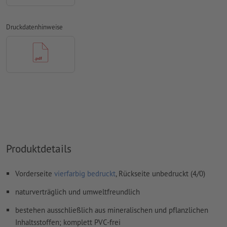
Überdruckeneinstellungen
werden von uns nicht geprüft
Druckdatenhinweise
Transparenzen
müssen generell reduziert werden
Kommentare
werden gelöscht und nicht gedruckt
Inhalte von
Formularfeldern
werden mitgedruckt
Wie lege ich Druckdaten richtig an?
Produktdetails
Vorderseite
vierfarbig bedruckt
, Rückseite unbedruckt (4/0)
naturverträglich und umweltfreundlich
bestehen ausschließlich aus mineralischen und pflanzlichen
Inhaltsstoffen; komplett PVC-frei