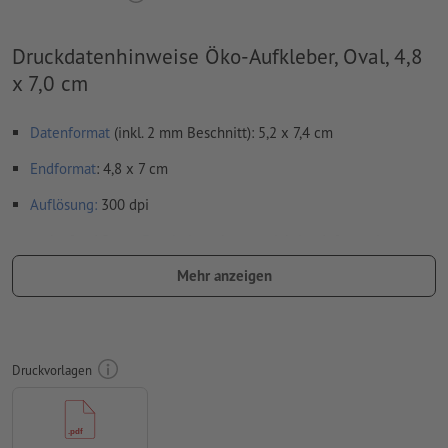
Druckdatenhinweise Öko-Aufkleber, Oval, 4,8
x 7,0 cm
Datenformat
(inkl. 2 mm Beschnitt): 5,2 x 7,4 cm
Endformat
: 4,8 x 7 cm
Auflösung:
300 dpi
umlaufend 2 mm
Beschnitt
anlegen, wichtige Informationen
mit mind. 4 mm Abstand zum Endformat
Mehr anzeigen
Schriften
müssen vollständig eingebettet oder in Kurven
konvertiert werden
Farbmodus:
CMYK, FOGRA51 (PSO Coated v3) für gestrichene
Druckvorlagen
Papiere, FOGRA52 (PSO Uncoated v3 FOGRA52) für
ungestrichene Papiere
Rechtschreib- und Satzfehler
werden von uns nicht geprüft