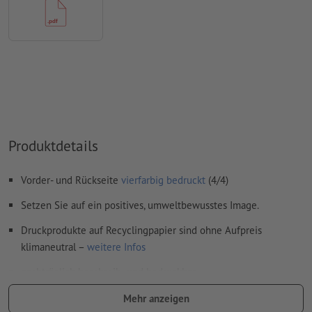
Farbmodus:
CMYK, FOGRA51 (PSO Coated v3) für gestrichene
Papiere, FOGRA52 (PSO Uncoated v3 FOGRA52) für
ungestrichene Papiere
Rechtschreib- und Satzfehler
werden von uns nicht geprüft
Überdruckeneinstellungen
werden von uns nicht geprüft
Kommentare
werden gelöscht und nicht gedruckt
Produktdetails
Inhalte von
Formularfeldern
werden mitgedruckt
Vorder- und Rückseite
vierfarbig bedruckt
(4/4)
Wie lege ich Druckdaten richtig an?
Setzen Sie auf ein positives, umweltbewusstes Image.
Druckprodukte auf Recyclingpapier sind ohne Aufpreis
klimaneutral –
weitere Infos
nachträglich beschreib- und bedruckbar
Welches Papier ist das Richtige? Unser
Visitenkartenmuster
hilft
Mehr anzeigen