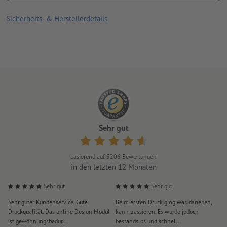
Ihnen weiter
Sicherheits- & Herstellerdetails
Visitenkarten altmodisch? Das und weitere Irrtümer können Sie
in unserem
Magazin Beitrag
nachlesen
Sehr gut
basierend auf
3206
Bewertungen
in den letzten 12 Monaten
Sehr gut
Sehr gut
Sehr guter Kundenservice. Gute
Beim ersten Druck ging was daneben,
M
Druckqualität. Das online Design Modul
kann passieren. Es wurde jedoch
P
ist gewöhnungsbedür...
bestandslos und schnel...
a