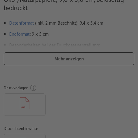
bedruckt
Datenformat
(inkl. 2 mm Beschnitt): 9,4 x 5,4 cm
Endformat
: 9 x 5 cm
Besonderheiten bei der Druckdatenerstellung:
damit das Motiv beim fertigen Druckprodukt nicht auf dem
Mehr anzeigen
Kopf steht, sollte in den Druckdaten die
Leserichtung
berücksichtigt werden
verwenden Sie eine Schriftgröße von mindestens 6 pt für
ein optimales Ergebnis
Druckvorlagen
Auflösung:
300 dpi
umlaufend 2 mm
Beschnitt
anlegen, wichtige Informationen
mit mind. 4 mm Abstand zum Endformat
Schriften
müssen vollständig eingebettet oder in Kurven
Druckdatenhinweise
konvertiert werden