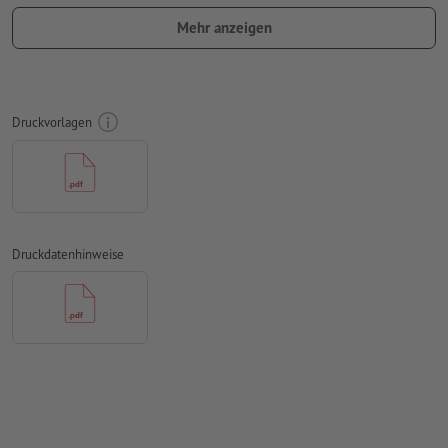
Querformat erstellt werden. Passen Sie Ihre Druckdaten
Mehr anzeigen
entsprechend an.
damit das Motiv beim fertigen Druckprodukt nicht auf dem
Kopf steht, sollte in den Druckdaten die
Leserichtung
berücksichtigt werden
Druckvorlagen
Auflösung:
300 dpi
umlaufend 2 mm
Beschnitt
anlegen, wichtige Informationen
mit mind. 4 mm Abstand zum Endformat
Schriften
müssen vollständig eingebettet oder in Kurven
Druckdatenhinweise
konvertiert werden
Farbmodus:
CMYK, FOGRA51 (PSO Coated v3) für gestrichene
Papiere, FOGRA52 (PSO Uncoated v3 FOGRA52) für
ungestrichene Papiere
Rechtschreib- und Satzfehler
werden von uns nicht geprüft
Überdruckeneinstellungen
werden von uns nicht geprüft