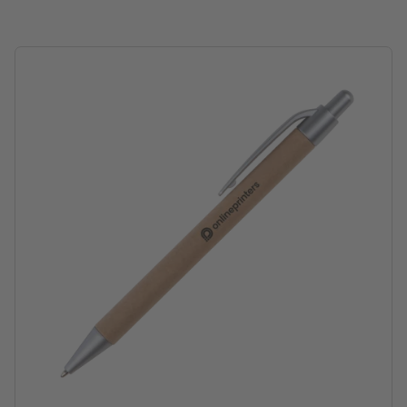
Verpackung: Karton
Verarbeitung: Tampondruck
Druckstand: rechts vom Clip