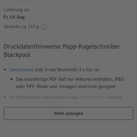
Lieferung ca.:
Fr, 14. Aug.
Gewicht: ca.
119 g
Druckdatenhinweise Papp-Kugelschreiber
Blackpool
Datenformat
(inkl. 0 mm Beschnitt): 4 x 0,6 cm
Das druckfertige PDF darf nur Vektoren enthalten; JPEG-
oder TIFF- Bilder und -Vorlagen sind nicht geeignet
Als Motivfarben sind eine bzw. zwei
Sonderfarben
wählbar.
Benennen Sie die Farbfelder mit der entsprechenden
Mehr anzeigen
Zielfarbe aus dem Pantone FORMULA GUIDE Solid Coated
(z.B. "Pantone 286 C").
Es sind keine Metallic- und Neonfarben möglich.