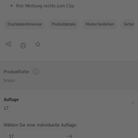
Ihre Werbung rechts zum Clip
Druckdatenhinweise
Produktdetails
Muster bestellen
Sicherhe
Teilen
Auf die Merkliste
Drucken
Produktfarbe
braun
Auflage
17
Wählen Sie eine individuelle Auflage: