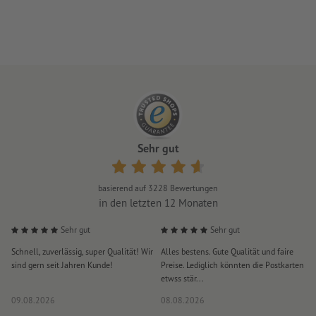
Sehr gut
basierend auf
3228
Bewertungen
in den letzten 12 Monaten
Sehr gut
Sehr gut
Schnell, zuverlässig, super Qualität! Wir
Alles bestens. Gute Qualität und faire
H
sind gern seit Jahren Kunde!
Preise. Lediglich könnten die Postkarten
d
etwss stär...
D
09.08.2026
08.08.2026
0