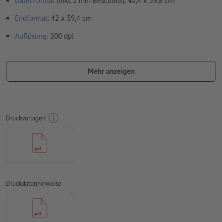
Datenformat
(inkl. 2 mm Beschnitt): 42,4 x 59,8 cm
Endformat
: 42 x 59,4 cm
Auflösung:
200 dpi
umlaufend 2 mm
Beschnitt
anlegen, wichtige Informationen
mit mind. 4 mm Abstand zum Endformat
Mehr anzeigen
Schriften
müssen vollständig eingebettet oder in Kurven
konvertiert werden
Farbmodus:
CMYK, FOGRA52 (PSO Uncoated v3 FOGRA52) für
Druckvorlagen
ungestrichene Papiere
Rechtschreib- und Satzfehler
werden von uns nicht geprüft
Überdruckeneinstellungen
werden von uns nicht geprüft
Kommentare
werden gelöscht und nicht gedruckt
Druckdatenhinweise
Inhalte von
Formularfeldern
werden mitgedruckt