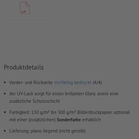
Rechtschreib- und Satzfehler
werden von uns nicht geprüft
Überdruckeneinstellungen
werden von uns nicht geprüft
Kommentare
werden gelöscht und nicht gedruckt
Inhalte von
Formularfeldern
werden mitgedruckt
Wie lege ich Druckdaten richtig an?
Produktdetails
Vorder- und Rückseite
vierfarbig bedruckt
(4/4)
der UV-Lack sorgt für einen brillanten Glanz sowie eine
zusätzliche Schutzschicht
Farbigkeit: 150 g/m² bis 300 g/m² Bilderdruckpapier optional
mit einer (zusätzlichen)
Sonderfarbe
erhältlich
Lieferung: plano liegend (nicht gerollt)