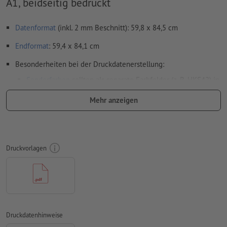
A1, beidseitig bedruckt
Datenformat
(inkl. 2 mm Beschnitt): 59,8 x 84,5 cm
Endformat
: 59,4 x 84,1 cm
Besonderheiten bei der Druckdatenerstellung:
Sonderfarben
sollten als separate Farbfelder (z. B. HKS42) in
der Druckdatendatei angelegt sein (
nur
bei bestimmten
Mehr anzeigen
Papieren)
Auflösung:
200 dpi
umlaufend 2 mm
Beschnitt
anlegen, wichtige Informationen
Druckvorlagen
mit mind. 4 mm Abstand zum Endformat
Schriften
müssen vollständig eingebettet oder in Kurven
konvertiert werden
Farbmodus:
CMYK, FOGRA51 (PSO Coated v3) für gestrichene
Papiere, FOGRA52 (PSO Uncoated v3 FOGRA52) für
Druckdatenhinweise
ungestrichene Papiere