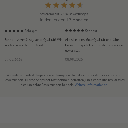
basierend auf
3228
Bewertungen
in den letzten 12 Monaten
Sehr gut
Sehr gut
Schnell, zuverlässig, super Qualität! Wir
Alles bestens. Gute Qualität und faire
H
sind gern seit Jahren Kunde!
Preise. Lediglich könnten die Postkarten
d
etwss stär...
D
09.08.2026
08.08.2026
0
Wir nutzen Trusted Shops als unabhängigen Dienstleister für die Einholung von
Bewertungen. Trusted Shops hat Maßnahmen getroffen, um sicherzustellen, dass es
sich um echte Bewertungen handelt.
Weitere Informationen