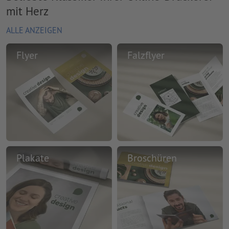
mit Herz
ALLE ANZEIGEN
Flyer
Falzflyer
Plakate
Broschüren