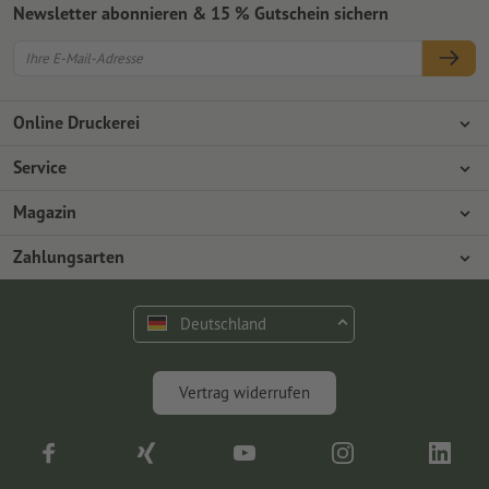
Newsletter abonnieren & 15 % Gutschein sichern
Online Druckerei
Über Onlineprinters
Service
Presse
Zahlungsarten
Magazin
Jobs & Karriere
Versand
Design
Zahlungsarten
Umweltschutz
Reklamation
Marketing
Vorkasse
Rechnung
Kontakt
Deutschland
op.premium
Druck & Insights
FAQ
Digitales
Vertrag widerrufen
Fotografie