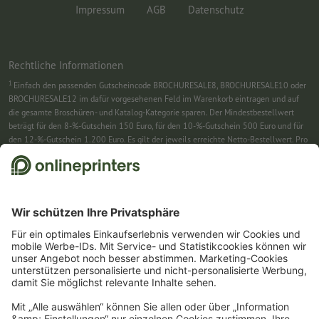
Impressum
AGB
Datenschutz
Rechtliche Informationen
1
Einfach den passenden Gutscheincode BROCHURESALE8, BROCHURESALE10 oder
BROCHURESALE12 im dafür vorgesehenen Feld im Warenkorb eintragen und auf
die gesamte Broschüren- und Katalog-Kategorie sparen. Der Mindestbestellwert
beträgt für den 8-%-Gutschein 150 Euro, für den 10-%-Gutschein 500 Euro und für
den 12-%-Gutschein 1.200 Euro. Es gilt der jeweils erreichte Netto-Bestellwert. Pro
Bestellung ist nur ein Gutscheincode einlösbar. Mehrfach einlösbar. Keine
Barauszahlung. Nicht mit weiteren Aktionen kombinierbar. Die Aktion gilt bis
einschließlich 31.8.2026.
2
Sie erhalten zunächst eine E-Mail, in der Sie die Anmeldung zum Newsletter durch
einen Klick bestätigen. Erst dann senden wir Ihnen den Rabattcode und künftig
unseren Newsletter zu. Natürlich können Sie sich jederzeit swieder abmelden.
Maximale Höhe des Rabatts: 150 € des Bestellwerts (netto). Einmalig einlösbar.
Kein Mindestbestellwert. Keine Barauszahlung. Nicht mit weiteren Aktionen oder
Gutscheincodes kombinierbar.
Der Gutschein ist nach Erhalt sechs Wochen gültig.
3
Einfach den Gutscheincode CALENDARS10-26 im dafür vorgesehenen Feld im
Warenkorb eintragen und auf ausgewählte Produkte sparen. Kein