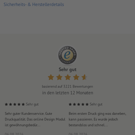
klimaneutral –
weitere Infos
Sicherheits- & Herstellerdetails
Sehr gut
basierend auf
3221
Bewertungen
in den letzten 12 Monaten
Sehr gut
Sehr gut
Sehr guter Kundenservice. Gute
Beim ersten Druck ging was daneben,
M
Druckqualität. Das online Design Modul
kann passieren. Es wurde jedoch
P
ist gewöhnungsbedür...
bestandslos und schnel...
a
06.08.2026
06.08.2026
0