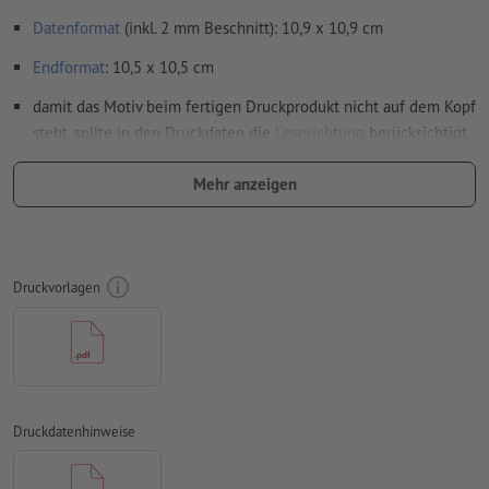
Datenformat
(inkl. 2 mm Beschnitt): 10,9 x 10,9 cm
Endformat
: 10,5 x 10,5 cm
damit das Motiv beim fertigen Druckprodukt nicht auf dem Kopf
steht, sollte in den Druckdaten die
Leserichtung
berücksichtigt
werden
Mehr anzeigen
Auflösung:
300 dpi
umlaufend 2 mm
Beschnitt
anlegen, wichtige Informationen
mit mind. 4 mm Abstand zum Endformat
Druckvorlagen
Schriften
müssen vollständig eingebettet oder in Kurven
konvertiert werden
Farbmodus:
CMYK, FOGRA51 (PSO Coated v3) für gestrichene
Papiere, FOGRA52 (PSO Uncoated v3 FOGRA52) für
ungestrichene Papiere
Druckdatenhinweise
Rechtschreib- und Satzfehler
werden von uns nicht geprüft