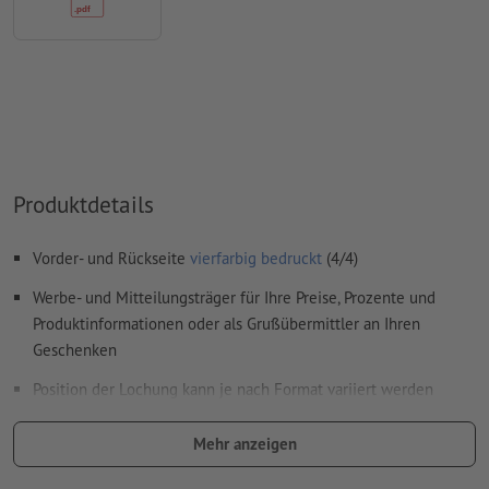
Überdruckeneinstellungen
werden von uns nicht geprüft
Kommentare
werden gelöscht und nicht gedruckt
Inhalte von
Formularfeldern
werden mitgedruckt
Wie lege ich Druckdaten richtig an?
Produktdetails
Vorder- und Rückseite
vierfarbig bedruckt
(4/4)
Werbe- und Mitteilungsträger für Ihre Preise, Prozente und
Produktinformationen oder als Grußübermittler an Ihren
Geschenken
Position der Lochung kann je nach Format variiert werden
Lochung erfolgt gemäß Leserichtung nur am Kopf
Mehr anzeigen
Druckprodukte auf Recyclingpapier sind ohne Aufpreis