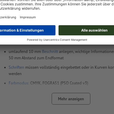
Druckdatenhinweise PVC-Planen, 100 x 100 
Datenformat
(inkl. 10 mm Beschnitt): 102 x 102 cm
Endformat
: 100 x 100 cm
Auflösung:
150 dpi
umlaufend 10 mm
Beschnitt
anlegen, wichtige Informatione
50 mm Abstand zum Endformat
Schriften
müssen vollständig eingebettet oder in Kurven kon
werden
Farbmodus:
CMYK, FOGRA51 (PSO Coated v3)
Rechtschreib- und Satzfehler
werden von uns nicht geprüft
Mehr anzeigen
Überdruckeneinstellungen
werden von uns nicht geprüft
Kommentare
werden gelöscht und nicht gedruckt