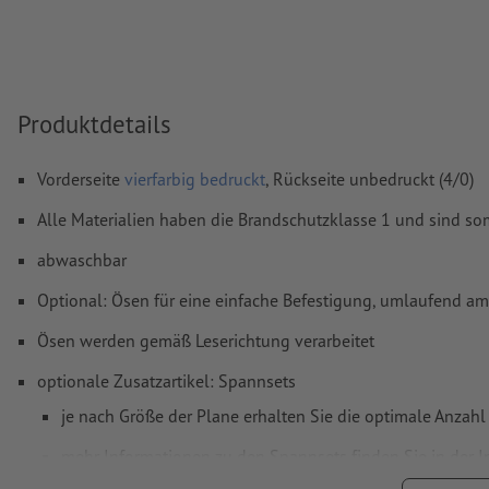
Inhalte von
Formularfeldern
werden mitgedruckt
Wie lege ich Druckdaten richtig an?
Produktdetails
Vorderseite
vierfarbig bedruckt
, Rückseite unbedruckt (4/0)
Alle Materialien haben die Brandschutzklasse 1 und sind so
abwaschbar
Optional: Ösen für eine einfache Befestigung, umlaufend am
Ösen werden gemäß Leserichtung verarbeitet
optionale Zusatzartikel: Spannsets
je nach Größe der Plane erhalten Sie die optimale Anzahl
mehr Informationen zu den Spannsets finden Sie in der 