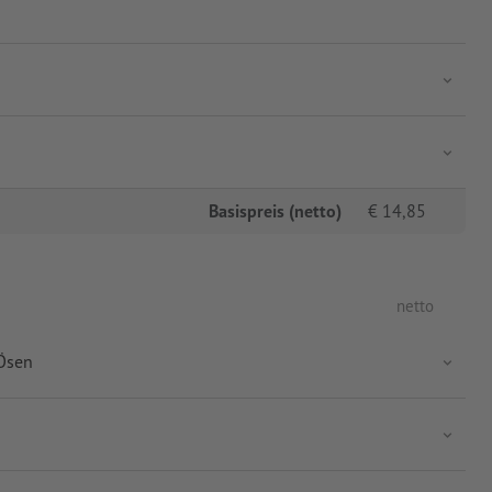
Basispreis (netto)
€
14,85
netto
 Ösen