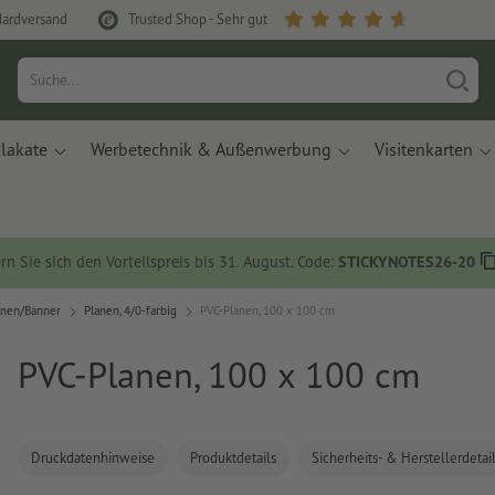
dardversand
Trusted Shop - Sehr gut
lakate
Werbetechnik & Außenwerbung
Visitenkarten
rn Sie sich den Vorteilspreis bis 31. August. Code:
STICKYNOTES26-20
anen/Banner
Planen, 4/0-farbig
PVC-Planen, 100 x 100 cm
PVC-Planen, 100 x 100 cm
Druckdatenhinweise
Produktdetails
Sicherheits- & Herstellerdetai