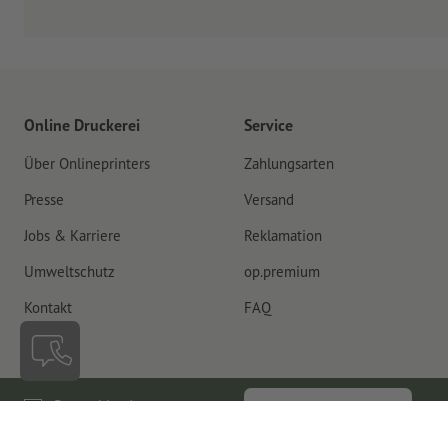
Online Druckerei
Service
Über Onlineprinters
Zahlungsarten
Presse
Versand
Jobs & Karriere
Reklamation
Umweltschutz
op.premium
Kontakt
FAQ
Deutschland
Vertrag widerrufen