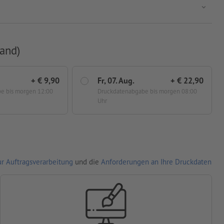
and)
+ € 9,90
Fr, 07. Aug.
+ € 22,90
be
bis morgen 12:00
Druckdatenabgabe
bis morgen 08:00
Uhr
r Auftragsverarbeitung
und die
Anforderungen an Ihre Druckdaten