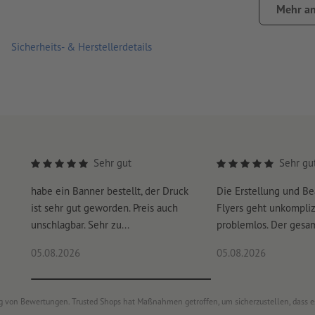
Absolut wetterfest und daher auch problemlos im Außenbere
Mehr an
Die klassische Werbefläche für Gerüste, Bauzäune, Brückengel
Sicherheits- & Herstellerdetails
Für jeden Druckauftrag kann nur ein Motiv hochgeladen we
Bitte beachten Sie, dass beim 360 g/m² Kavalan aus produkt
bitte beachten Sie, dass die Ösen aus Kunststoff oder aus 
Sehr gut
Sehr gu
habe ein Banner bestellt, der Druck
Die Erstellung und Be
ist sehr gut geworden. Preis auch
Flyers geht unkompliz
unschlagbar. Sehr zu...
problemlos. Der gesam
05.08.2026
05.08.2026
ung von Bewertungen. Trusted Shops hat Maßnahmen getroffen, um sicherzustellen, dass 