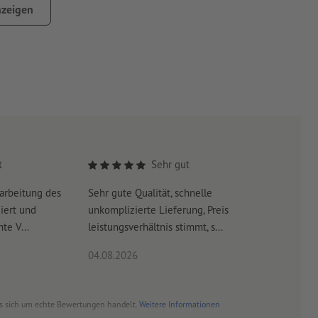
ich einsetzbar
zeigen
änder und Absperrgitter jeglicher Art
rden.
ionstechnischen Gründen Nähte ersichtlich sein können.
Metall bestehen können
t
Sehr gut
arbeitung des
Sehr gute Qualität, schnelle
Schnelle 
iert und
unkomplizierte Lieferung, Preis
schneller
te V...
leistungsverhältnis stimmt, s...
04.08.2026
03.08.20
es sich um echte Bewertungen handelt.
Weitere Informationen