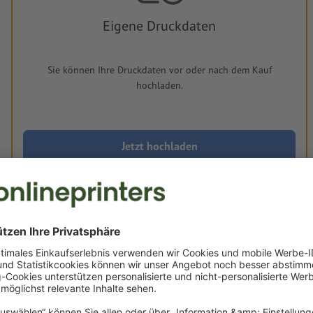
Eigene Druckdaten
Sie können Ihre Druckdaten vor oder nach dem Kauf
hochladen.
Jetzt hochladen
Lieferung ca.:
€ 14,85
€ 17,67
Do, 13. Aug.
netto
Inkl.
19% MwSt.
&
Gewicht: ca.
500 g