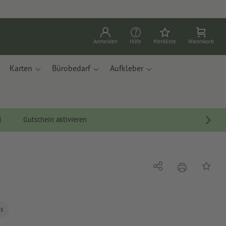
Anmelden
Hilfe
Merkliste
Warenkorb
Karten
Bürobedarf
Aufkleber
Gutschein aktivieren
Drucken
Teilen
Auf die
ls