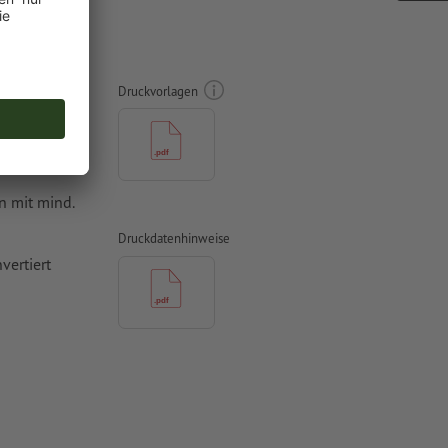
cm
Druckvorlagen
n mit mind.
Druckdatenhinweise
vertiert