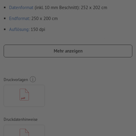
Datenformat
(inkl. 10 mm Beschnitt): 252 x 202 cm
Endformat
: 250 x 200 cm
Auflösung:
150 dpi
umlaufend 10 mm
Beschnitt
anlegen, wichtige Informationen
mit mind. 50 mm Abstand zum Endformat
Mehr anzeigen
Schriften
müssen vollständig eingebettet oder in Kurven
konvertiert werden
Farbmodus:
CMYK, FOGRA51 (PSO Coated v3)
Druckvorlagen
Rechtschreib- und Satzfehler
werden von uns nicht geprüft
Überdruckeneinstellungen
werden von uns nicht geprüft
Kommentare
werden gelöscht und nicht gedruckt
Druckdatenhinweise
Inhalte von
Formularfeldern
werden mitgedruckt