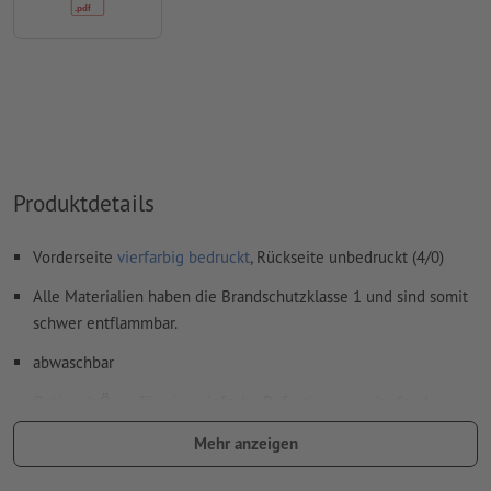
Wie lege ich Druckdaten richtig an?
Produktdetails
Vorderseite
vierfarbig bedruckt
, Rückseite unbedruckt (4/0)
Alle Materialien haben die Brandschutzklasse 1 und sind somit
schwer entflammbar.
abwaschbar
Optional: Ösen für eine einfache Befestigung, umlaufend am
Rand im Abstand von etwa 50 cm platziert.
Mehr anzeigen
Ösen werden gemäß Leserichtung verarbeitet