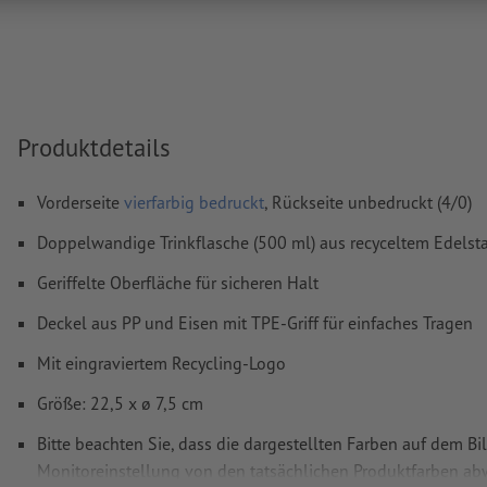
Überdruckeneinstellungen
werden von uns nicht geprüft
Kommentare
werden gelöscht und nicht gedruckt
Inhalte von
Formularfeldern
werden mitgedruckt
Produktdetails
Wie lege ich Druckdaten richtig an?
Vorderseite
vierfarbig bedruckt
, Rückseite unbedruckt (4/0)
Doppelwandige Trinkflasche (500 ml) aus recyceltem Edelst
Geriffelte Oberfläche für sicheren Halt
Deckel aus PP und Eisen mit TPE-Griff für einfaches Tragen
Mit eingraviertem Recycling-Logo
Größe: 22,5 x ø 7,5 cm
Bitte beachten Sie, dass die dargestellten Farben auf dem Bi
Monitoreinstellung von den tatsächlichen Produktfarben a