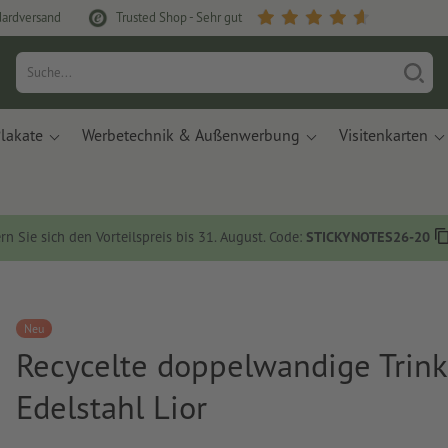
dardversand
Trusted Shop - Sehr gut
lakate
Werbetechnik & Außenwerbung
Visitenkarten
rn Sie sich den Vorteilspreis bis 31. August. Code:
STICKYNOTES26-20
Neu
Recycelte doppelwandige Trink
Edelstahl Lior