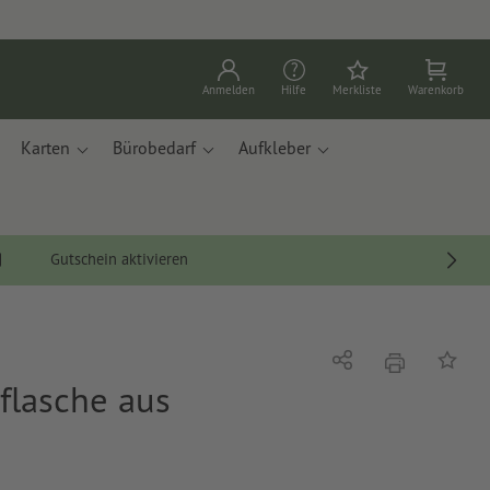
Anmelden
Hilfe
Merkliste
Warenkorb
Karten
Bürobedarf
Aufkleber
Gutschein aktivieren
Drucken
Teilen
Auf die
flasche aus