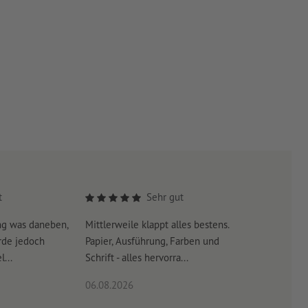
t
Sehr gut
ng was daneben,
Mittlerweile klappt alles bestens.
Es war su
rde jedoch
Papier, Ausführung, Farben und
erreicht 
...
Schrift - alles hervorra...
06.08.2026
06.08.20