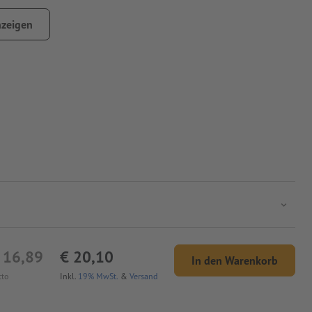
zeigen
 16,89
€ 20,10
In den Warenkorb
tto
Inkl.
19% MwSt.
&
Versand