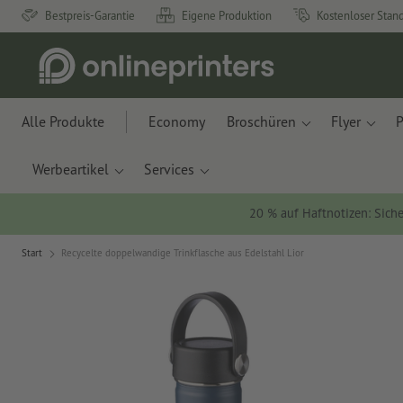
Bestpreis-Garantie
Eigene Produktion
Kostenloser Stan
Alle Produkte
Economy
Broschüren
Flyer
P
Werbeartikel
Services
20 % auf Haftnotizen: Siche
Start
Recycelte doppelwandige Trinkflasche aus Edelstahl Lior