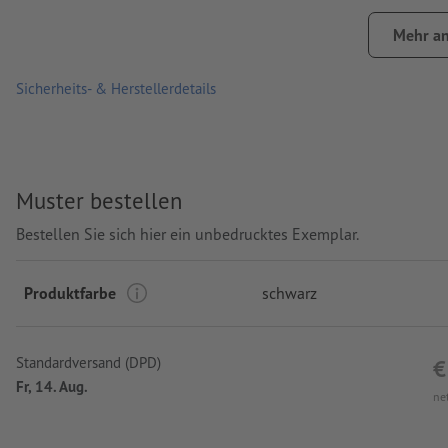
Füllmenge: 500 ml
Mehr an
Verarbeitung: Digitaldruck
Sicherheits- & Herstellerdetails
Druckstand: rundum
Muster bestellen
Bestellen Sie sich hier ein unbedrucktes Exemplar.
Produktfarbe
schwarz
Standardversand (DPD)
€
Fr, 14. Aug.
ne