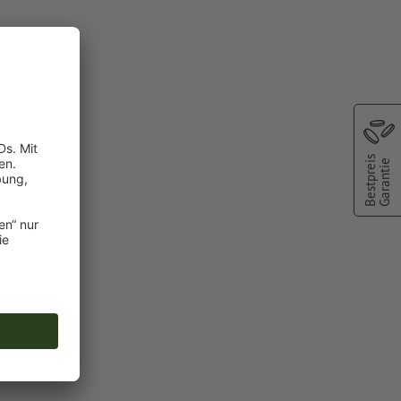
ge
Bestpreis
Garantie
terdruck)
vertiert