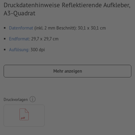
Druckdatenhinweise Reflektierende Aufkleber,
A3-Quadrat
Datenformat
(inkl. 2 mm Beschnitt): 30,1 x 30,1 cm
Endformat
: 29,7 x 29,7 cm
Auflösung:
300 dpi
umlaufend 2 mm
Beschnitt
anlegen, wichtige Informationen
mit mind. 4 mm Abstand zum Endformat
Mehr anzeigen
Schriften
müssen vollständig eingebettet oder in Kurven
konvertiert werden
Farbmodus:
CMYK, FOGRA51 (PSO Coated v3) für gestrichene
Druckvorlagen
Papiere
Rechtschreib- und Satzfehler
werden von uns nicht geprüft
Überdruckeneinstellungen
werden von uns nicht geprüft