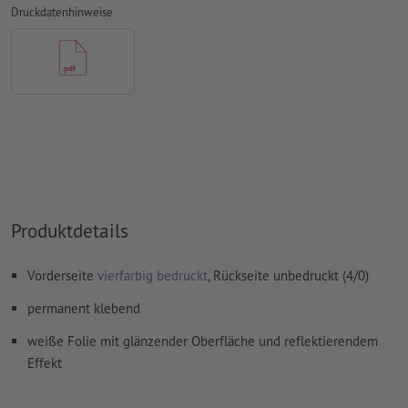
Transparenzen
müssen generell reduziert werden
Druckdatenhinweise
Kommentare
werden gelöscht und nicht gedruckt
Inhalte von
Formularfeldern
werden mitgedruckt
Wie lege ich Druckdaten richtig an?
Produktdetails
Vorderseite
vierfarbig bedruckt
, Rückseite unbedruckt (4/0)
permanent klebend
weiße Folie mit glänzender Oberfläche und reflektierendem
Effekt
speziell entwickelt für die Herstellung von Leiteinrichtungen