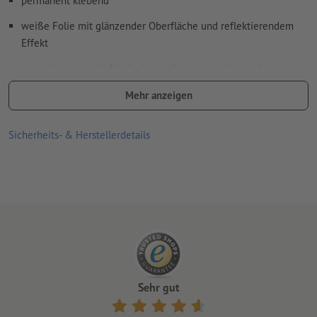
permanent klebend
weiße Folie mit glänzender Oberfläche und reflektierendem
Effekt
speziell entwickelt für die Herstellung von Leiteinrichtungen
und Hinweistafeln sowie reflekierender Werbung, für die ein
Mehr anzeigen
Mindestmaß an Retroreflexionen ausreichend ist
(Anforderungsklasse RA1, Aufbau A, ehemals Typ I)
Sicherheits- & Herstellerdetails
Anforderungen der DIN 67510 (Mindestanforderungen für
nachleuchtende Produkte) werden erfüllt
gute UV- und Temperaturbeständigkeit
für den Einsatz im Innen- und Außenbereich geeignet
Rückseite ungeschlitzt
je länger die Aufkleber an einer Stelle kleben, desto
schwieriger lassen sie sich ablösen
Sehr gut
Hinweis:
Der zu beklebende Untergrund muss frei von Staub,