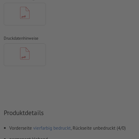
Papiere
Rechtschreib- und Satzfehler
werden von uns nicht geprüft
Überdruckeneinstellungen
werden von uns nicht geprüft
Transparenzen
müssen generell reduziert werden
Druckdatenhinweise
Kommentare
werden gelöscht und nicht gedruckt
Inhalte von
Formularfeldern
werden mitgedruckt
Wie lege ich Druckdaten richtig an?
Produktdetails
Vorderseite
vierfarbig bedruckt
, Rückseite unbedruckt (4/0)