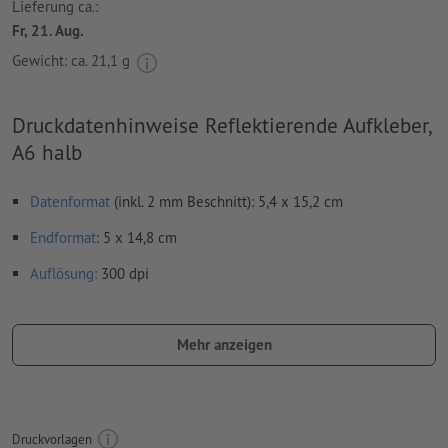
Lieferung ca.:
Fr, 21. Aug.
Gewicht: ca.
21,1 g
Druckdatenhinweise Reflektierende Aufkleber,
A6 halb
Datenformat
(inkl. 2 mm Beschnitt): 5,4 x 15,2 cm
Endformat
: 5 x 14,8 cm
Auflösung:
300 dpi
umlaufend 2 mm
Beschnitt
anlegen, wichtige Informationen
mit mind. 4 mm Abstand zum Endformat
Mehr anzeigen
Schriften
müssen vollständig eingebettet oder in Kurven
konvertiert werden
Farbmodus:
CMYK, FOGRA51 (PSO Coated v3) für gestrichene
Druckvorlagen