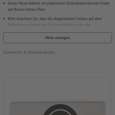
Rechtschreib- und Satzfehler
werden von uns nicht geprüft
dieses Reise-Nähset im praktischen Scheckkartenformat findet
auf Reisen immer Platz
Wie lege ich Druckdaten richtig an?
Bitte beachten Sie, dass die dargestellten Farben auf dem
Bildschirm aufgrund der Lichtverhältnisse oder der
Monitoreinstellung von den tatsächlichen Produktfarben
abweichen können
Mehr anzeigen
Material: Kunststoff
Sicherheits- & Herstellerdetails
Größe: 8,8 x 5,4 x 0,7 cm
Verpackung: nicht einzeln verpackt
Verarbeitung: Tampondruck
Druckstand: außen auf das Etui