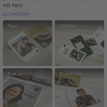
mit Herz
ALLE ANZEIGEN
Flyer
Falzflyer
Plakate
Broschüren