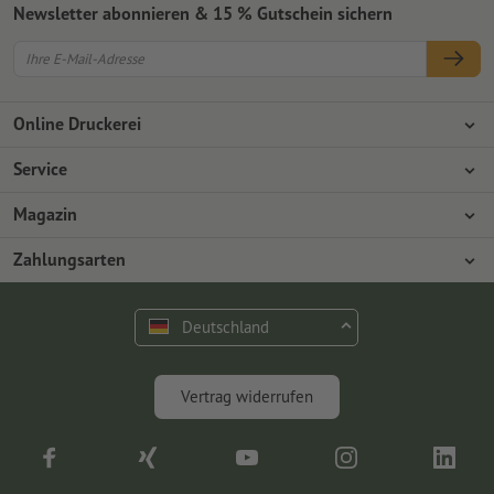
Newsletter abonnieren & 15 % Gutschein sichern
Online Druckerei
Über Onlineprinters
Service
Presse
Zahlungsarten
Magazin
Jobs & Karriere
Versand
Design
Zahlungsarten
Umweltschutz
Reklamation
Marketing
Vorkasse
Rechnung
Kontakt
Deutschland
op.premium
Druck & Insights
FAQ
Digitales
Vertrag widerrufen
Fotografie