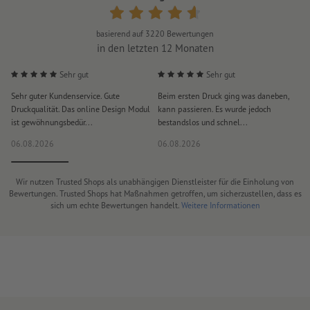
basierend auf
3220
Bewertungen
in den letzten 12 Monaten
Sehr gut
Sehr gut
Sehr guter Kundenservice. Gute
Beim ersten Druck ging was daneben,
M
Druckqualität. Das online Design Modul
kann passieren. Es wurde jedoch
P
ist gewöhnungsbedür...
bestandslos und schnel...
a
06.08.2026
06.08.2026
0
Wir nutzen Trusted Shops als unabhängigen Dienstleister für die Einholung von
Bewertungen. Trusted Shops hat Maßnahmen getroffen, um sicherzustellen, dass es
sich um echte Bewertungen handelt.
Weitere Informationen