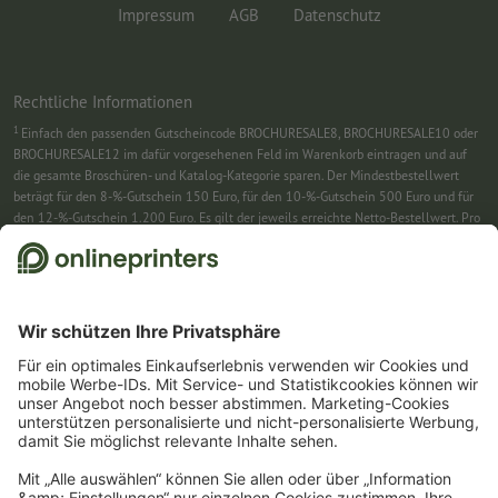
Impressum
AGB
Datenschutz
Rechtliche Informationen
1
Einfach den passenden Gutscheincode BROCHURESALE8, BROCHURESALE10 oder
BROCHURESALE12 im dafür vorgesehenen Feld im Warenkorb eintragen und auf
die gesamte Broschüren- und Katalog-Kategorie sparen. Der Mindestbestellwert
beträgt für den 8-%-Gutschein 150 Euro, für den 10-%-Gutschein 500 Euro und für
den 12-%-Gutschein 1.200 Euro. Es gilt der jeweils erreichte Netto-Bestellwert. Pro
Bestellung ist nur ein Gutscheincode einlösbar. Mehrfach einlösbar. Keine
Barauszahlung. Nicht mit weiteren Aktionen kombinierbar. Die Aktion gilt bis
einschließlich 31.8.2026.
2
Sie erhalten zunächst eine E-Mail, in der Sie die Anmeldung zum Newsletter durch
einen Klick bestätigen. Erst dann senden wir Ihnen den Rabattcode und künftig
unseren Newsletter zu. Natürlich können Sie sich jederzeit swieder abmelden.
Maximale Höhe des Rabatts: 150 € des Bestellwerts (netto). Einmalig einlösbar.
Kein Mindestbestellwert. Keine Barauszahlung. Nicht mit weiteren Aktionen oder
Gutscheincodes kombinierbar.
Der Gutschein ist nach Erhalt sechs Wochen gültig.
3
Einfach den Gutscheincode CALENDARS10-26 im dafür vorgesehenen Feld im
Warenkorb eintragen und auf ausgewählte Produkte sparen. Kein