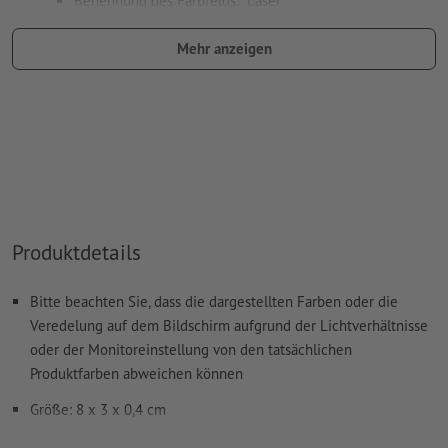
Benennung des Farbfelds: "Laser"
Farbtyp: Vollton
Mehr anzeigen
Farbwert: frei wählbar
Hinweis: diese "Farbe" dient lediglich Produktionszwecken,
es ist keine farbliche Gravur
Das druckfertige PDF darf nur Vektoren enthalten; JPEG-
oder TIFF- Bilder und -Vorlagen sind nicht geeignet
Weitere Informationen und Tipps zu
Vektordaten
finden Sie
Produktdetails
in unserem Hilfecenter.
Rechtschreib- und Satzfehler
werden von uns nicht geprüft
Bitte beachten Sie, dass die dargestellten Farben oder die
Veredelung auf dem Bildschirm aufgrund der Lichtverhältnisse
Wie lege ich Druckdaten richtig an?
oder der Monitoreinstellung von den tatsächlichen
Produktfarben abweichen können
Größe: 8 x 3 x 0,4 cm
Material: Metall