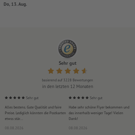
Do, 13. Aug.
Sehr gut
basierend auf
3228
Bewertungen
in den letzten 12 Monaten
Sehr gut
Sehr gut
Alles bestens. Gute Qualität und faire
Habe sehr schöne Flyer bekommen und
S
Preise. Lediglich könnten die Postkarten
das innerhalb weniger Tage! Vielen
D
etwss stär...
Dank!
i
08.08.2026
08.08.2026
0