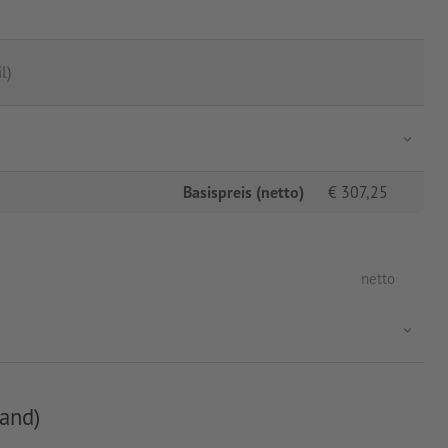
l)
Basispreis (netto)
€
307,25
netto
and)