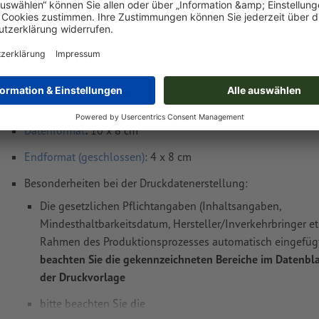
Gewicht: ca.
2,3 kg
Druckdatenhinweise Schokoladentäfelchen
Datenformat
:
10 x 8 cm
Endformat (geschlossen)
: 4 x 8 cm
Besonderheiten bei der Druckdatenerstellung:
Die gesetzlichen Pflichtangaben (Inhaltsangaben,
Mindesthaltbarkeitsdatum, Hersteller/Inverkehrbringer et
Rahmen des Produktionsprozesses automatisch eingefüg
beachten Sie die gekennzeichneten Bereiche im Datenbla
der Druckvorlage
bitte beachten Sie die