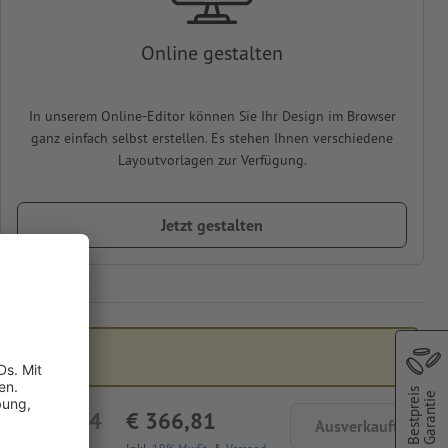
Online gestalten
In unserem Online-Editor können Sie Ihr Design im Browser
ganz einfach selbst erstellen. Es stehen Ihnen verschiedene
Layoutvorlagen zur Verfügung.
Jetzt gestalten
Bestpreis
Garantie
€ 308,24
€ 366,81
Ausverkauft