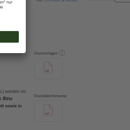
netto
Inkl.
19% MwSt.
&
Versand
Druckvorlagen
c.) werden im
Druckdatenhinweise
t.
Bitte
tt sowie in