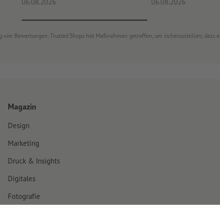
06.08.2026
06.08.2026
ung von Bewertungen. Trusted Shops hat Maßnahmen getroffen, um sicherzustellen, dass 
Magazin
Design
Marketing
Druck & Insights
Digitales
Fotografie