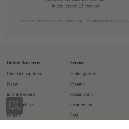
in den letzten 12 Monaten
Wir nutzen Trusted Shops als unabhängigen Dienstleister für die Einhol
Online Druckerei
Service
Über Onlineprinters
Zahlungsarten
Presse
Versand
Jobs & Karriere
Reklamation
Umweltschutz
op.premium
Kontakt
FAQ