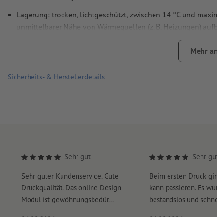
Wie lege ich Druckdaten richtig an?
Lagerung: trocken, lichtgeschützt, zwischen 14 °C und maxim
unmittelbarer Nähe von Wärmequellen (z. B. Heizungen) auf
Haltbarkeit: ca. 6 Monate bei lebensmittelgerechter Lagerun
Mehr an
Zutaten Vollmilchschokolade mit 35 % Kakaoanteil
: Zucke
(Sonnenblumenlecithine), Vanilleextrakt. Kann enthalten:
Sicherheits- & Herstellerdetails
durchschnittliche Nährwerte Vollmilchschokolade pro 100 
Fettsäuren 23 g, Kohlenhydrate 46 g, davon Zucker 46 g, Eiwe
Sehr gut
Sehr gu
Sehr guter Kundenservice. Gute
Beim ersten Druck gi
Druckqualität. Das online Design
kann passieren. Es wu
Modul ist gewöhnungsbedür...
bestandslos und schnel