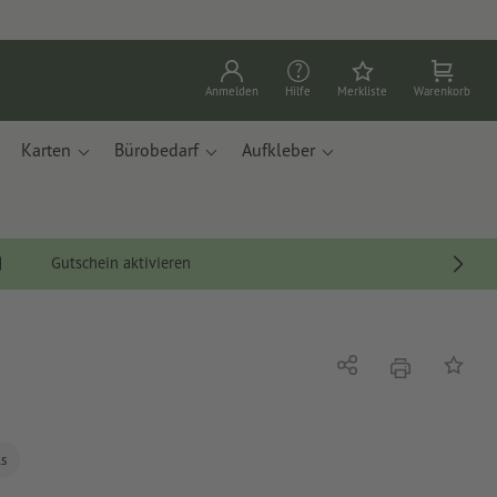
Anmelden
Hilfe
Merkliste
Warenkorb
Karten
Bürobedarf
Aufkleber
Gutschein aktivieren
Drucken
Teilen
Auf die
ls