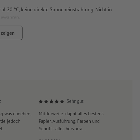
al 20 °C, keine direkte Sonneneinstrahlung. Nicht in
bewahren.
g
zeigen
r, VOLLMILCHPULVER, Kakaobutter, Kakaomasse, Emulgator
 HASELNUSS, SOJA und SESAM. Kakao: 35% mindestens.
g
: Energie in kJ/kcal 2366/571, Fett 38 g, davon gesättigte
iß 8,3 g, Salz 0,18 g.
t
Sehr gut
ng was daneben,
Mittlerweile klappt alles bestens.
Es war su
rde jedoch
Papier, Ausführung, Farben und
erreicht 
...
Schrift - alles hervorra...