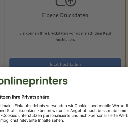
Eigene Druckdaten
Sie können Ihre Druckdaten vor oder nach dem Kauf
hochladen.
Jetzt hochladen
Dieser Artikel ist vorübergehend ausverkauft
Lieferung ca.:
Do, 20. Aug.