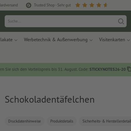
dardversand
Trusted Shop - Sehr gut
lakate
Werbetechnik & Außenwerbung
Visitenkarten
rn Sie sich den Vorteilspreis bis 31. August. Code:
STICKYNOTES26-20
Schokoladentäfelchen
Druckdatenhinweise
Produktdetails
Sicherheits- & Herstellerdetai