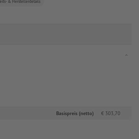
eits- & Herstellerdetails
Basispreis (netto)
€
303,70