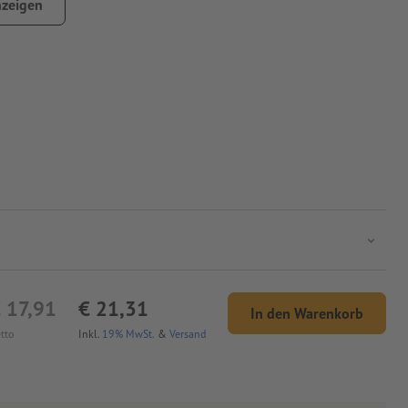
zeigen
 17,91
€ 21,31
In den Warenkorb
tto
Inkl.
19% MwSt.
&
Versand