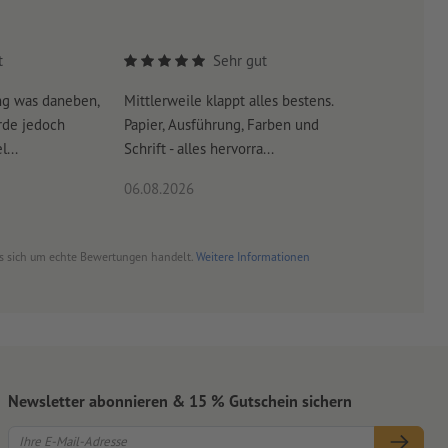
t
Sehr gut
ng was daneben,
Mittlerweile klappt alles bestens.
Es war su
rde jedoch
Papier, Ausführung, Farben und
erreicht 
...
Schrift - alles hervorra...
06.08.2026
06.08.20
es sich um echte Bewertungen handelt.
Weitere Informationen
Newsletter abonnieren & 15 % Gutschein sichern