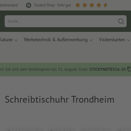
dardversand
Trusted Shop - Sehr gut
lakate
Werbetechnik & Außenwerbung
Visitenkarten
rn Sie sich den Vorteilspreis bis 31. August. Code:
STICKYNOTES26-20
Schreibtischuhr Trondheim