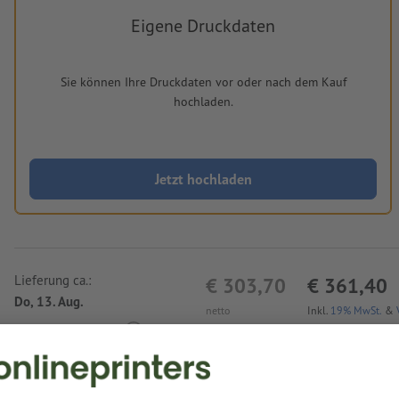
Eigene Druckdaten
Sie können Ihre Druckdaten vor oder nach dem Kauf
hochladen.
Jetzt hochladen
Lieferung ca.:
€ 303,70
€ 361,40
Do, 13. Aug.
netto
Inkl.
19% MwSt.
&
Gewicht: ca.
2,5 kg