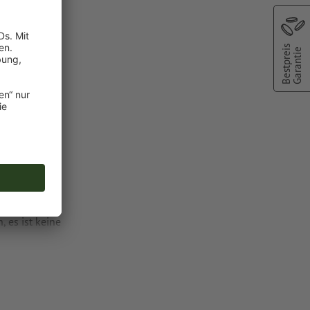
eim
Bestpreis
Garantie
sergravur
die
, es ist keine
oder TIFF-
ie in unserem