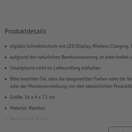
Hilfecenter.
Rechtschreib- und Satzfehler
werden von uns nicht geprüft
Produktdetails
Wie lege ich Druckdaten richtig an?
digitale Schreibtischuhr mit LED Display, Wireless Chargin
aufgrund der natürlichen Bambusmaserung ist jeder Artikel u
Smartphone nicht im Lieferumfang enthalten
Bitte beachten Sie, dass die dargestellten Farben oder die 
oder der Monitoreinstellung von den tatsächlichen Produk
Größe: 16 x 4 x 7,5 cm
Material: Bambus
Verpackung: Karton
Verarbeitung: Lasergravur