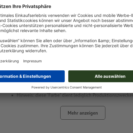
Druckdatenhinweise Schreibtischuhr Trondh
Datenformat
:
6 x 4 cm
Besonderheiten bei der Druckdatenerstellung:
Legen Sie ein weiteres Farbfeld an und weisen Sie der
La
entsprechende Farbe zu.
Benennung des Farbfelds: "Laser"
Farbtyp: Vollton
Farbwert: frei wählbar
Hinweis: diese "Farbe" dient lediglich Produktionszwecken
farbliche Gravur
Mehr anzeigen
Das druckfertige PDF darf nur Vektoren enthalten; JPEG- 
Bilder und -Vorlagen sind nicht geeignet
Weitere Informationen und Tipps zu
Vektordaten
finden S