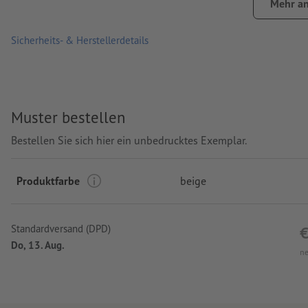
Mehr an
Gravurstand: auf der Oberseite der Box
Sicherheits- & Herstellerdetails
Muster bestellen
Bestellen Sie sich hier ein unbedrucktes Exemplar.
Produktfarbe
beige
Standardversand (DPD)
€
Do, 13. Aug.
ne