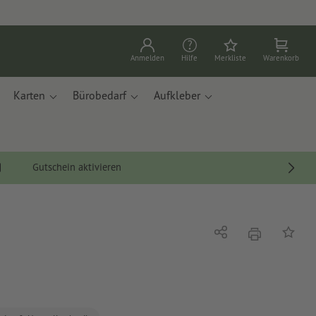
Anmelden
Hilfe
Merkliste
Warenkorb
Karten
Bürobedarf
Aufkleber
Gutschein aktivieren
Drucken
Teilen
Auf die