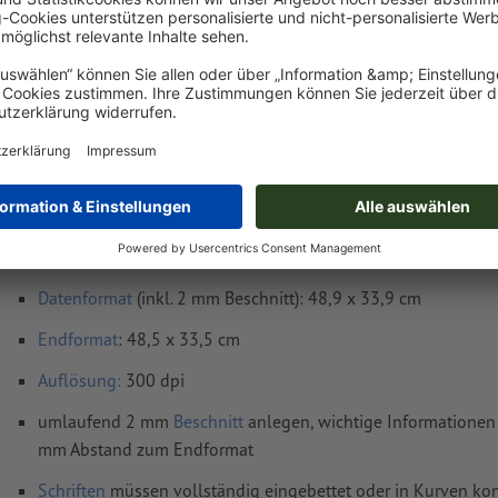
Lieferung ca.:
€ 239,51
€ 285,02
Di, 18. Aug.
netto
Inkl.
19% MwSt.
&
Gewicht: ca.
38,99 kg
Druckdatenhinweise Schreibtischunterlagen,
33,5 cm
Datenformat
(inkl. 2 mm Beschnitt): 48,9 x 33,9 cm
Endformat
: 48,5 x 33,5 cm
Auflösung:
300 dpi
umlaufend 2 mm
Beschnitt
anlegen, wichtige Informationen 
mm Abstand zum Endformat
Schriften
müssen vollständig eingebettet oder in Kurven kon