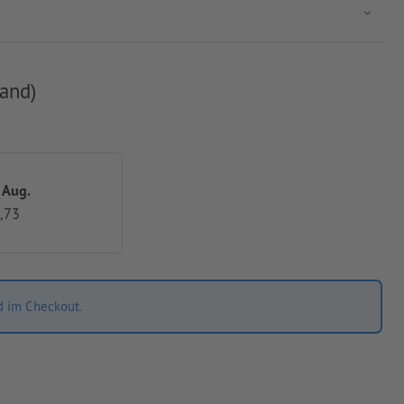
and)
. Aug.
,73
d im Checkout.