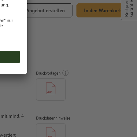
Bestpreis
Garantie
Angebot erstellen
In den Warenkorb
Versand
 48,5 x
Druckvorlagen
mit mind. 4
Druckdatenhinweise
vertiert