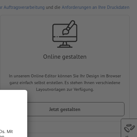
r Auftragsverarbeitung
und die
Anforderungen an Ihre Druckdaten
Online gestalten
In unserem Online-Editor können Sie Ihr Design im Browser
ganz einfach selbst erstellen. Es stehen Ihnen verschiedene
Layoutvorlagen zur Verfügung.
Jetzt gestalten