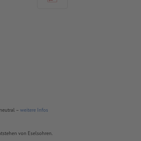
ür
neutral –
weitere Infos
ntstehen von Eselsohren.