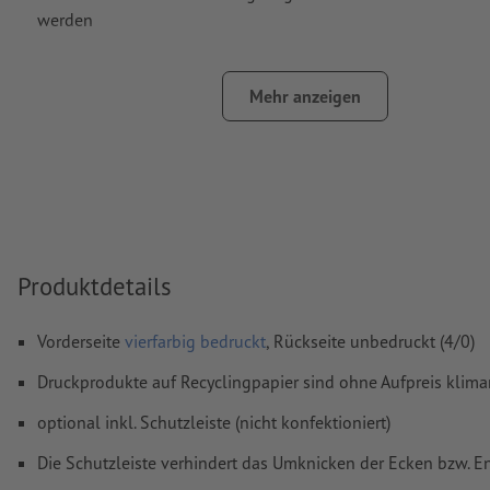
werden
Farbmodus:
CMYK, FOGRA52 (PSO Uncoated v3 FOGRA52) f
ungestrichene Papiere
Mehr anzeigen
Rechtschreib- und Satzfehler
werden von uns nicht geprüft
Überdruckeneinstellungen
werden von uns nicht geprüft
Kommentare
werden gelöscht und nicht gedruckt
Inhalte von
Formularfeldern
werden mitgedruckt
Produktdetails
Wie lege ich Druckdaten richtig an?
Vorderseite
vierfarbig bedruckt
, Rückseite unbedruckt (4/0)
Druckprodukte auf Recyclingpapier sind ohne Aufpreis klima
optional inkl. Schutzleiste (nicht konfektioniert)
Die Schutzleiste verhindert das Umknicken der Ecken bzw. E