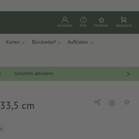
Anmelden
Hilfe
Merkliste
Warenkorb
Karten
Bürobedarf
Aufkleber
Gutschein aktivieren
 33,5 cm
Drucken
Teilen
Auf die
ls