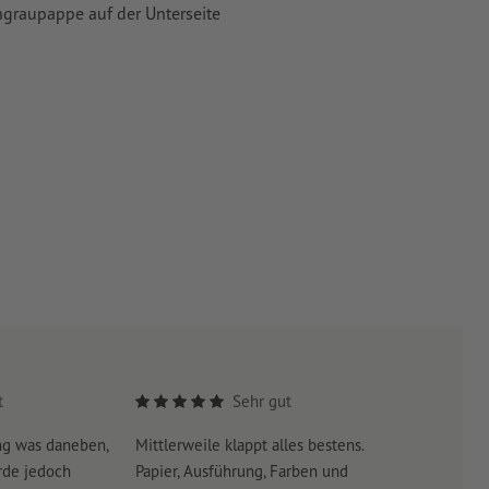
ngraupappe auf der Unterseite
t
Sehr gut
ng was daneben,
Mittlerweile klappt alles bestens.
Es war su
rde jedoch
Papier, Ausführung, Farben und
erreicht 