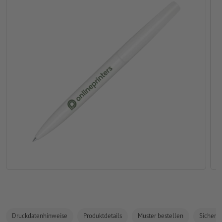
Druckdatenhinweise
Produktdetails
Muster bestellen
Sicherhe