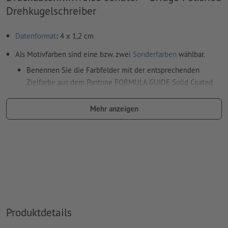
Drehkugelschreiber
Datenformat
:
4 x 1,2 cm
Als Motivfarben sind eine bzw. zwei
Sonderfarben
wählbar.
Benennen Sie die Farbfelder mit der entsprechenden
Zielfarbe aus dem Pantone FORMULA GUIDE Solid Coated
(z.B. "Pantone 286 C").
Mehr anzeigen
Es sind keine Metallic- und Neonfarben möglich.
Gold (Pantone 871 C) und Silber (Pantone 877 C) sind als
Druckfarben möglich. Bitte benennen Sie dafür die in Ihren
Druckdaten angelegte Volltonfarbe in „gold“ oder „silver“.
das Trägermaterial kann beim
Druck mit weißer Farbe
durchscheinen
Das druckfertige PDF darf nur Vektoren enthalten; JPEG-
Produktdetails
oder TIFF- Bilder und -Vorlagen sind nicht geeignet