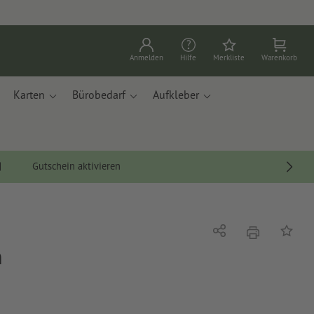
Anmelden
Hilfe
Merkliste
Warenkorb
Karten
Bürobedarf
Aufkleber
Gutschein aktivieren
Drucken
Teilen
Auf die
n