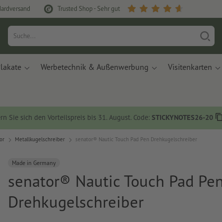
dardversand
Trusted Shop - Sehr gut
lakate
Werbetechnik & Außenwerbung
Visitenkarten
rn Sie sich den Vorteilspreis bis 31. August. Code:
STICKYNOTES26-20
or
Metallkugelschreiber
senator® Nautic Touch Pad Pen Drehkugelschreiber
Made in Germany
senator® Nautic Touch Pad Pe
Drehkugelschreiber