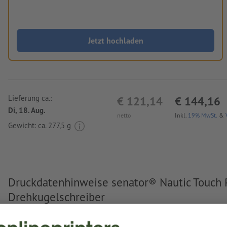
Jetzt hochladen
Lieferung ca.:
€ 121,14
€ 144,16
Di, 18. Aug.
netto
Inkl.
19% MwSt.
&
Gewicht: ca.
277,5 g
Druckdatenhinweise senator® Nautic Touch 
Drehkugelschreiber
Datenformat
(inkl. 0 mm Beschnitt): 3,5 x 0,5 cm