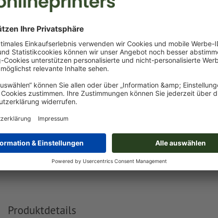
Das druckfertige PDF darf nur Vektoren enthalten; JPEG- 
Bilder und -Vorlagen sind nicht geeignet
Weitere Informationen und Tipps zu
Vektordaten
finden S
Hilfecenter.
für eine optimale Druckqualität müssen die Elemente in 
Druckdaten als
Vektorgrafiken
angelegt sein
Rechtschreib- und Satzfehler
werden von uns nicht geprüft
Wie lege ich Druckdaten richtig an?
Produktdetails