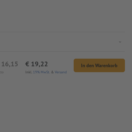
 16,15
€ 19,22
In den Warenkorb
tto
Inkl.
19% MwSt.
&
Versand