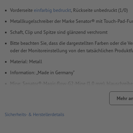
Vorderseite
einfarbig bedruckt
, Rückseite unbedruckt (1/0)
Metallkugelschreiber der Marke Senator® mit Touch-Pad-Fu
Schaft, Clip und Spitze sind glänzend verchromt
Bitte beachten Sie, dass die dargestellten Farben oder die 
oder der Monitoreinstellung von den tatsächlichen Produk
Material: Metall
Information: „Made in Germany“
Mine: Senator®-Magic-flow-G2-Mine (1,0 mm), blauschreib
Größe: 14 x ø 1,5 cm
Mehr an
Produktmarke: senator®
Sicherheits- & Herstellerdetails
Verpackung: nicht einzeln verpackt
Verarbeitung: Lasergravur