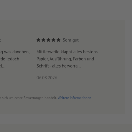
t
Sehr gut
ng was daneben,
Mittlerweile klappt alles bestens.
Es war su
rde jedoch
Papier, Ausführung, Farben und
erreicht 
...
Schrift - alles hervorra...
06.08.2026
06.08.20
es sich um echte Bewertungen handelt.
Weitere Informationen