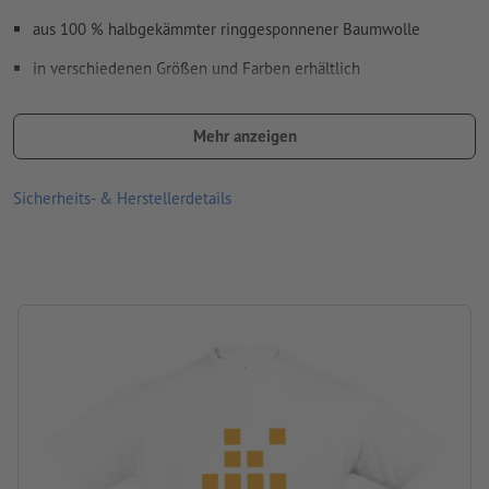
aus 100 % halbgekämmter ringgesponnener Baumwolle
in verschiedenen Größen und Farben erhältlich
nach Wahl Vorder- und/oder Rückseite mit unterschiedlichen
Motiven bedruckbar
Mehr anzeigen
Waschbar bei maximal 30 °C. Vor dem Waschen auf links drehen,
Sicherheits- & Herstellerdetails
sodass der Druck innen liegt.
Grammatur: 190 g/m²
Produktmarke: Sols
Verarbeitung: Siebdruck