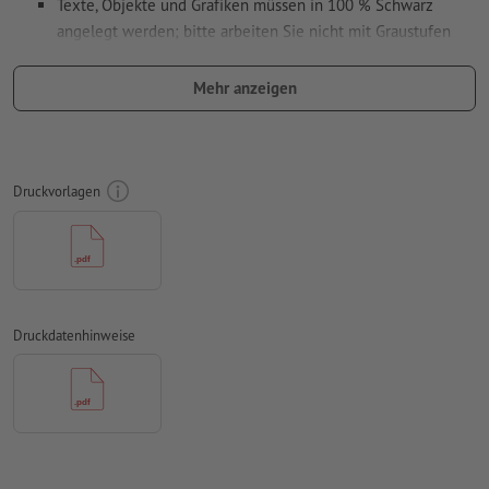
Texte, Objekte und Grafiken müssen in 100 % Schwarz
angelegt werden; bitte arbeiten Sie nicht mit Graustufen
verwenden Sie keine Effekte wie Schatten, Verläufe, Raster,
Mehr anzeigen
Transparenzen usw.
Schriftgröße: mindestens 7 Pt, dünnste Linie der Schrift 0,2
mm
Druckvorlagen
Unser Tipp:
Verwenden Sie serifenlose Schriften wie Arial,
Verdana oder Helvetica für einen optimalen Abdruck
Abstand Motiv zum Endformat: mindestens 1 mm
Linienstärke: mindestens 1 Pt (0,4 mm)
Druckdatenhinweise
Auflösung:
600 dpi
Wie lege ich Druckdaten richtig an?