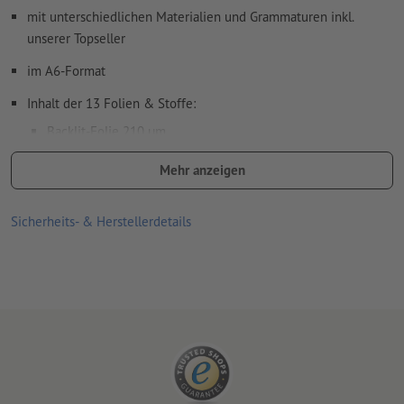
mit unterschiedlichen Materialien und Grammaturen inkl.
unserer Topseller
im A6-Format
Inhalt der 13 Folien & Stoffe:
Backlit-Folie 210 µm
Blockout Plane 442 g/m²
Mehr anzeigen
Eco-Polyglans-Polyestergewebe in den Grammaturen: 115
und 205 g/m²
Sicherheits- & Herstellerdetails
Polyestergewebe in den Grammaturen: 220, 250 und 260
g/m²
Flaggenstoff 110 g/m²
Magnetfolie 900 µm
Meshgewebe aus PVC 300 g/m²
Polyesterfolie 175 µm²