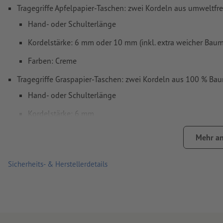
Tragegriffe Apfelpapier-Taschen: zwei Kordeln aus umweltfr
Hand- oder Schulterlänge
Kordelstärke: 6 mm oder 10 mm (inkl. extra weicher Bau
Farben: Creme
Tragegriffe Graspapier-Taschen: zwei Kordeln aus 100 % Ba
Hand- oder Schulterlänge
Kordelstärke: 6 mm
Farben: Beige
Mehr an
hohe Stabilität durch Kartonverstärkung aus 900 g/m² Gr
aus 350 g/m² Graupappe
Sicherheits- & Herstellerdetails
Traglast: bis 6 kg
Alle eingesetzten Papiere, Farben, Lacke und Leime sind leb
und kompostierbar.