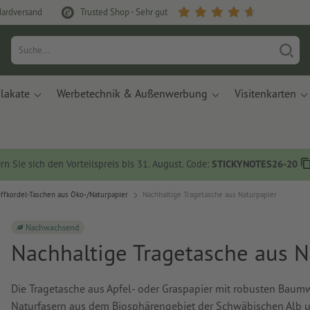
dardversand
Trusted Shop - Sehr gut
lakate
Werbetechnik & Außenwerbung
Visitenkarten
rn Sie sich den Vorteilspreis bis 31. August. Code:
STICKYNOTES26-20
ffkordel-Taschen aus Öko-/Naturpapier
Nachhaltige Tragetasche aus Naturpapier
Nachwachsend
Nachhaltige Tragetasche aus N
Die Tragetasche aus Apfel- oder Graspapier mit robusten Bau
Naturfasern aus dem Biosphärengebiet der Schwäbischen Alb un