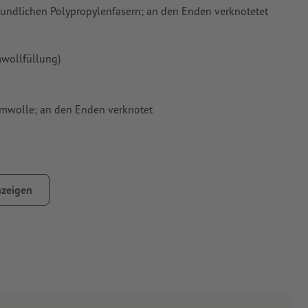
eundlichen Polypropylenfasern; an den Enden verknotetet
mwollfüllung)
umwolle; an den Enden verknotet
zeigen
aupappe im Rundumschlag und fest eingeklebtem Bodenkarton
ensmittelunbedenklich. Die Papiere sind zudem recyclingfähig