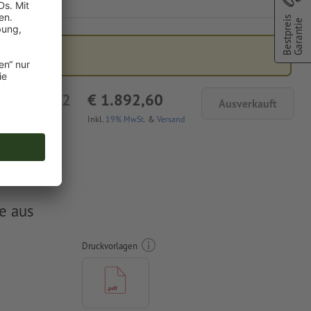
Bestpreis
Garantie
€ 1.590,42
€ 1.892,60
Ausverkauft
etto
Inkl.
19% MwSt.
&
Versand
e aus
Druckvorlagen