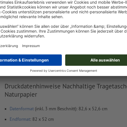
Dieser Artikel ist vorübergehend ausverkauft
Lieferung ca.:
Mi, 09. Sep.
n
Gewicht: ca.
32,5 kg
Druckdatenhinweise Nachhaltige Tragetasch
Naturpapier
Datenformat
(inkl. 3 mm Beschnitt): 82,6 x 52,6 cm
Endformat
: 82 x 52 cm