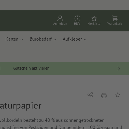
Anmelden
Hilfe
Merkliste
Warenkorb
Karten
Bürobedarf
Aufkleber
Gutschein aktivieren
Drucken
Teilen
Auf die
aturpapier
mwollkordeln besteht zu 40 % aus sonnengetrockneten
d ist frei von Pestiziden und Düngemitteln, 100 % vegan und