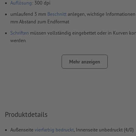
Auflösung:
300 dpi
umlaufend 3 mm
Beschnitt
anlegen, wichtige Informationen 
mm Abstand zum Endformat
Schriften
müssen vollständig eingebettet oder in Kurven kon
werden
Farbmodus:
CMYK, FOGRA51 (PSO Coated v3)
Mehr anzeigen
Rechtschreib- und Satzfehler
werden von uns nicht geprüft
Überdruckeneinstellungen
werden von uns nicht geprüft
Kommentare
werden gelöscht und nicht gedruckt
Inhalte von
Formularfeldern
werden mitgedruckt
Produktdetails
Wie lege ich Druckdaten richtig an?
Außenseite
vierfarbig bedruckt
, Innenseite unbedruckt (4/0)