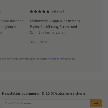
ischen Druck-und Kordelfarbe möglich
t
Sehr gut
fügige Verarbeitungsabweichungen sind daher möglich
ng was daneben,
Mittlerweile klappt alles bestens.
Es war su
gfügige Schwankungen hinsichtlich der Kordellänge sowie der
rde jedoch
Papier, Ausführung, Farben und
erreicht 
...
Schrift - alles hervorra...
06.08.2026
06.08.20
es sich um echte Bewertungen handelt.
Weitere Informationen
Newsletter abonnieren & 15 % Gutschein sichern