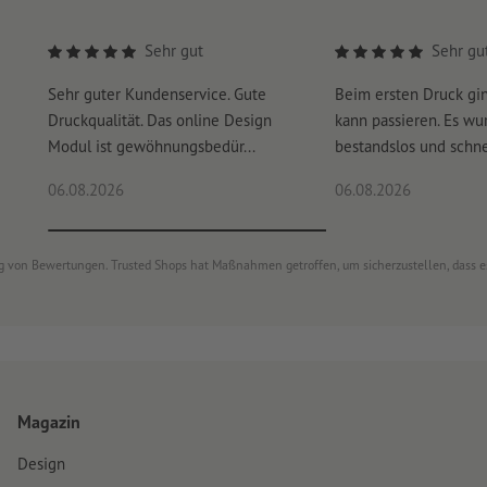
materialbedingt ist keine absolute Farbübereinstimmung zw
Sehr gut
Sehr gu
die Tragetaschen werden halbautomatisch gefertigt, gering
Sehr guter Kundenservice. Gute
Beim ersten Druck gi
Die Kordeln werden in Handarbeit befestigt, weshalb gerin
Druckqualität. Das online Design
kann passieren. Es wu
Festigkeit und Größe der Knoten möglich sind
Modul ist gewöhnungsbedür...
bestandslos und schnel
Größe: 30 x 40 x 10 cm
06.08.2026
06.08.2026
Verpackung: nicht einzeln verpackt
Verarbeitung: Offsetdruck
ung von Bewertungen. Trusted Shops hat Maßnahmen getroffen, um sicherzustellen, dass 
Druckstand: Außenseite der Tasche
Magazin
Design