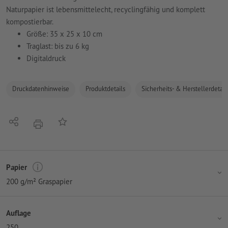
Naturpapier ist lebensmittelecht, recyclingfähig und komplett
kompostierbar.
Größe: 35 x 25 x 10 cm
Traglast: bis zu 6 kg
Digitaldruck
Druckdatenhinweise
Produktdetails
Sicherheits- & Herstellerdetail
Teilen
Auf die Merkliste
Drucken
Papier
200 g/m² Graspapier
Auflage
250