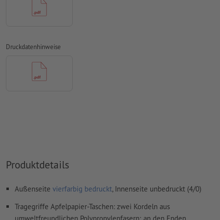
Überdruckeneinstellungen
werden von uns nicht geprüft
Kommentare
werden gelöscht und nicht gedruckt
Druckdatenhinweise
Inhalte von
Formularfeldern
werden mitgedruckt
Wie lege ich Druckdaten richtig an?
Produktdetails
Außenseite
vierfarbig bedruckt
, Innenseite unbedruckt (4/0)
Tragegriffe Apfelpapier-Taschen: zwei Kordeln aus
umweltfreundlichen Polypropylenfasern; an den Enden