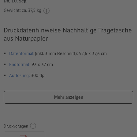
Do, 10. Sep.
Gewicht: ca.
37,5 kg
Druckdatenhinweise Nachhaltige Tragetasche
aus Naturpapier
Datenformat
(inkl. 3 mm Beschnitt): 92,6 x 37,6 cm
Endformat
: 92 x 37 cm
Auflösung:
300 dpi
umlaufend 3 mm
Beschnitt
anlegen, wichtige Informationen
mit mind. 5 mm Abstand zum Endformat
Mehr anzeigen
Schriften
müssen vollständig eingebettet oder in Kurven
konvertiert werden
Farbmodus:
CMYK, FOGRA51 (PSO Coated v3)
Druckvorlagen
Rechtschreib- und Satzfehler
werden von uns nicht geprüft