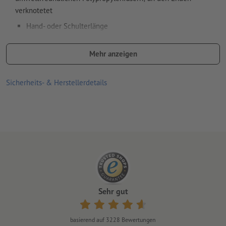
verknotetet
Hand- oder Schulterlänge
Kordelstärke: 6 mm oder 10 mm (inkl. extra weicher
Mehr anzeigen
Baumwollfüllung)
Farben: Creme
Sicherheits- & Herstellerdetails
Tragegriffe Graspapier-Taschen: zwei Kordeln aus 100 %
Baumwolle; an den Enden verknotet
Hand- oder Schulterlänge
Kordelstärke: 6 mm
Farben: Beige
hohe Stabilität durch Kartonverstärkung aus 900 g/m²
Graupappe im Rundumschlag und fest eingeklebtem
Sehr gut
Bodenkarton aus 350 g/m² Graupappe
Traglast: bis 6 kg
basierend auf
3228
Bewertungen