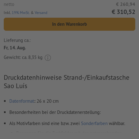
netto
€ 260,94
€ 310,52
Inkl.
19% MwSt.
&
Versand
In den Warenkorb
Lieferung ca.:
Fr, 14. Aug.
Gewicht: ca.
8,35 kg
Druckdatenhinweise Strand-/Einkaufstasche
Sao Luís
Datenformat
:
26 x 20 cm
Besonderheiten bei der Druckdatenerstellung:
Als Motivfarben sind eine bzw. zwei
Sonderfarben
wählbar.
Benennen Sie die Farbfelder mit der entsprechenden