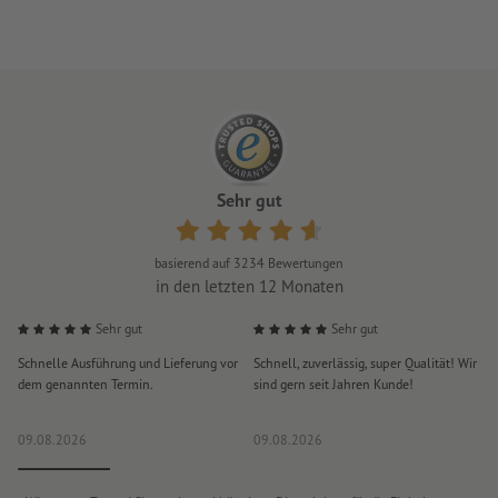
Sehr gut
basierend auf
3234
Bewertungen
in den letzten 12 Monaten
Sehr gut
Sehr gut
Schnelle Ausführung und Lieferung vor
Schnell, zuverlässig, super Qualität! Wir
A
dem genannten Termin.
sind gern seit Jahren Kunde!
P
e
09.08.2026
09.08.2026
0