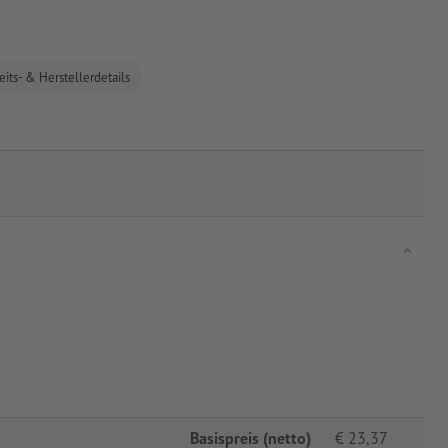
eits- & Herstellerdetails
Basispreis (netto)
€
23,37