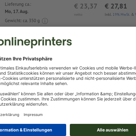
Lieferung ca.:
€ 23,37
€ 27,81
Mo, 17. Aug.
netto
Inkl.
19% MwSt.
&
Gewicht: ca.
350 g
Druckdatenhinweise Tasse Breda
Datenformat
:
20 x 7,5 cm
vierfarbig (CMYK) nach Euroskala
Auflösung:
300 dpi
Schriften
müssen vollständig eingebettet oder in Kurven kon
werden
Rechtschreib- und Satzfehler
werden von uns nicht geprüft
Überdruckeneinstellungen
werden von uns nicht geprüft