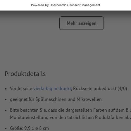
Kommentare
werden gelöscht und nicht gedruckt
Inhalte von
Formularfeldern
werden mitgedruckt
Mehr anzeigen
Wie lege ich Druckdaten richtig an?
Produktdetails
Vorderseite
vierfarbig bedruckt
, Rückseite unbedruckt (4/0)
geeignet für Spülmaschinen und Mikrowellen
Bitte beachten Sie, dass die dargestellten Farben auf dem Bi
Monitoreinstellung von den tatsächlichen Produktfarben a
Größe: 9,9 x ø 8 cm