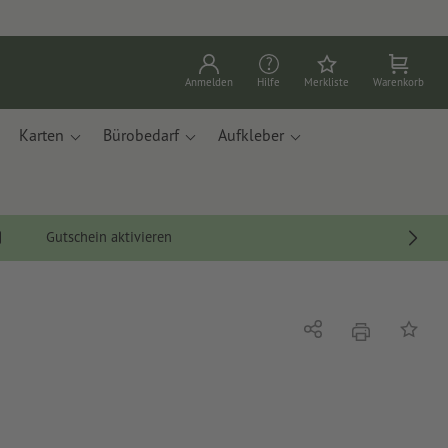
Anmelden
Hilfe
Merkliste
Warenkorb
Karten
Bürobedarf
Aufkleber
Gutschein aktivieren
Drucken
Teilen
Auf die