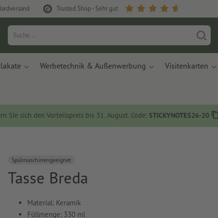
dardversand
Trusted Shop - Sehr gut
lakate
Werbetechnik & Außenwerbung
Visitenkarten
rn Sie sich den Vorteilspreis bis 31. August. Code:
STICKYNOTES26-20
Spülmaschinengeeignet
Tasse Breda
Material: Keramik
Füllmenge: 330 ml