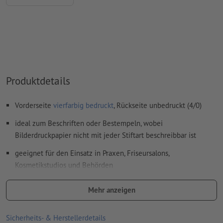
Überdruckeneinstellungen
werden von uns nicht geprüft
Kommentare
werden gelöscht und nicht gedruckt
Inhalte von
Formularfeldern
werden mitgedruckt
Wie lege ich Druckdaten richtig an?
Produktdetails
Vorderseite
vierfarbig bedruckt
, Rückseite unbedruckt (4/0)
ideal zum Beschriften oder Bestempeln, wobei
Bilderdruckpapier nicht mit jeder Stiftart beschreibbar ist
geeignet für den Einsatz in Praxen, Friseursalons,
Kosmetikstudios und Behörden
Karomuster und Lininierungen müssen in der Druckdatei
Mehr anzeigen
angelegt werden
Sicherheits- & Herstellerdetails