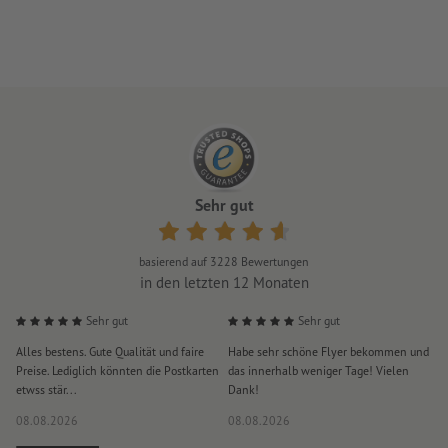
Sehr gut
basierend auf
3228
Bewertungen
in den letzten 12 Monaten
Sehr gut
Sehr gut
Alles bestens. Gute Qualität und faire
Habe sehr schöne Flyer bekommen und
S
Preise. Lediglich könnten die Postkarten
das innerhalb weniger Tage! Vielen
D
etwss stär...
Dank!
i
08.08.2026
08.08.2026
0