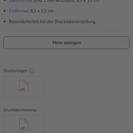
Datenformat
(inkl. 2 mm Beschnitt): 8,9 x 5,9 cm
Endformat
: 8,5 x 5,5 cm
Besonderheiten bei der Druckdatenerstellung:
damit das Motiv beim fertigen Druckprodukt nicht auf dem
Kopf steht, sollte in den Druckdaten die
Leserichtung
Mehr anzeigen
berücksichtigt werden
Auflösung:
300 dpi
umlaufend 2 mm
Beschnitt
anlegen, wichtige Informationen
Druckvorlagen
mit mind. 4 mm Abstand zum Endformat
Schriften
müssen vollständig eingebettet oder in Kurven
konvertiert werden
Farbmodus:
CMYK, FOGRA51 (PSO Coated v3) für gestrichene
Papiere, FOGRA52 (PSO Uncoated v3 FOGRA52) für
Druckdatenhinweise
ungestrichene Papiere
Rechtschreib- und Satzfehler
werden von uns nicht geprüft