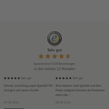
Sehr gut
basierend auf
3228
Bewertungen
in den letzten 12 Monaten
Sehr gut
Sehr gut
Schnell, zuverlässig, super Qualität! Wir
Alles bestens. Gute Qualität und faire
H
sind gern seit Jahren Kunde!
Preise. Lediglich könnten die Postkarten
d
etwss stär...
D
09.08.2026
08.08.2026
0