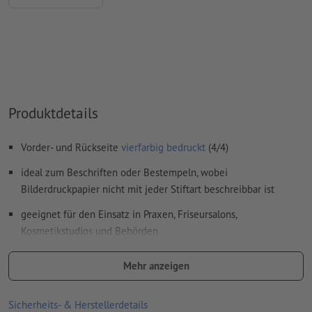
Überdruckeneinstellungen
werden von uns nicht geprüft
Kommentare
werden gelöscht und nicht gedruckt
Inhalte von
Formularfeldern
werden mitgedruckt
Wie lege ich Druckdaten richtig an?
Produktdetails
Vorder- und Rückseite
vierfarbig bedruckt
(4/4)
ideal zum Beschriften oder Bestempeln, wobei
Bilderdruckpapier nicht mit jeder Stiftart beschreibbar ist
geeignet für den Einsatz in Praxen, Friseursalons,
Kosmetikstudios und Behörden
Karomuster und Lininierungen müssen in der Druckdatei
Mehr anzeigen
angelegt werden
Sicherheits- & Herstellerdetails