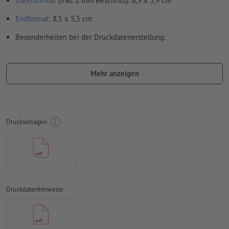
Datenformat
(inkl. 2 mm Beschnitt): 8,9 x 5,9 cm
Endformat
: 8,5 x 5,5 cm
Besonderheiten bei der Druckdatenerstellung:
damit das Motiv beim fertigen Druckprodukt nicht auf dem
Kopf steht, sollte in den Druckdaten die
Leserichtung
Mehr anzeigen
berücksichtigt werden
Auflösung:
300 dpi
umlaufend 2 mm
Beschnitt
anlegen, wichtige Informationen
Druckvorlagen
mit mind. 4 mm Abstand zum Endformat
Schriften
müssen vollständig eingebettet oder in Kurven
konvertiert werden
Farbmodus:
CMYK, FOGRA51 (PSO Coated v3) für gestrichene
Papiere, FOGRA52 (PSO Uncoated v3 FOGRA52) für
Druckdatenhinweise
ungestrichene Papiere
Rechtschreib- und Satzfehler
werden von uns nicht geprüft