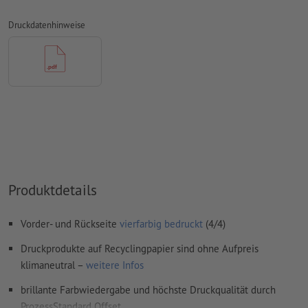
Farbmodus:
CMYK, FOGRA51 (PSO Coated v3) für gestrichene
Papiere, FOGRA52 (PSO Uncoated v3 FOGRA52) für
Druckdatenhinweise
ungestrichene Papiere
Rechtschreib- und Satzfehler
werden von uns nicht geprüft
Überdruckeneinstellungen
werden von uns nicht geprüft
Kommentare
werden gelöscht und nicht gedruckt
Inhalte von
Formularfeldern
werden mitgedruckt
Wie lege ich Druckdaten richtig an?
Produktdetails
Vorder- und Rückseite
vierfarbig bedruckt
(4/4)
Druckprodukte auf Recyclingpapier sind ohne Aufpreis
klimaneutral –
weitere Infos
brillante Farbwiedergabe und höchste Druckqualität durch
ProzessStandard Offset