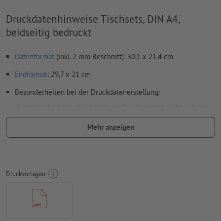
Druckdatenhinweise Tischsets, DIN A4,
beidseitig bedruckt
Datenformat
(inkl. 2 mm Beschnitt): 30,1 x 21,4 cm
Endformat
: 29,7 x 21 cm
Besonderheiten bei der Druckdatenerstellung:
damit das Motiv beim fertigen Druckprodukt nicht auf dem
Kopf steht, sollte in den Druckdaten die
Leserichtung
Mehr anzeigen
berücksichtigt werden
Auflösung:
300 dpi
umlaufend 2 mm
Beschnitt
anlegen, wichtige Informationen
Druckvorlagen
mit mind. 4 mm Abstand zum Endformat
Schriften
müssen vollständig eingebettet oder in Kurven
konvertiert werden