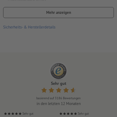
Der ideale Werbeträger in der Gastronomie - perfekt für Tisch
Mehr anzeigen
und Tablett! Zum Beispiel für das Angebot des Monats,
spezielle Veranstaltungen oder für Ihre gesamte Speisekarte.
Sicherheits- & Herstellerdetails
Achtung
: Die Tischsets werden nicht mit lebensmittelechten
Farben bedruckt!
Sehr gut
basierend auf
3186
Bewertungen
in den letzten 12 Monaten
Sehr gut
Sehr gut