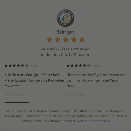
Sehr gut
basierend auf
3228
Bewertungen
in den letzten 12 Monaten
Sehr gut
Sehr gut
Alles bestens. Gute Qualität und faire
Habe sehr schöne Flyer bekommen und
S
Preise. Lediglich könnten die Postkarten
das innerhalb weniger Tage! Vielen
D
etwss stär...
Dank!
i
08.08.2026
08.08.2026
0
Wir nutzen Trusted Shops als unabhängigen Dienstleister für die Einholung von
Bewertungen. Trusted Shops hat Maßnahmen getroffen, um sicherzustellen, dass es
sich um echte Bewertungen handelt.
Weitere Informationen