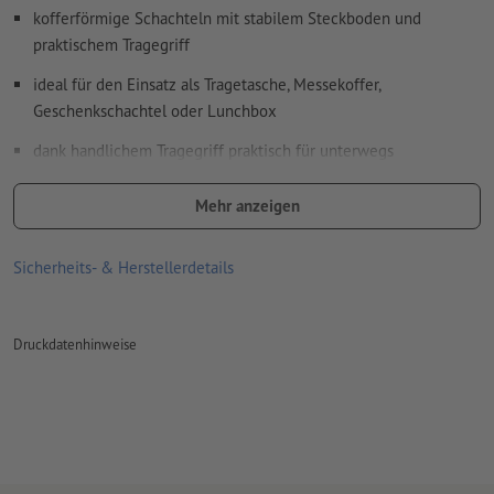
kofferförmige Schachteln mit stabilem Steckboden und
praktischem Tragegriff
ideal für den Einsatz als Tragetasche, Messekoffer,
Geschenkschachtel oder Lunchbox
dank handlichem Tragegriff praktisch für unterwegs
doppelte Kartonlage am Griff für hohe Stabilität
Mehr anzeigen
leicht zu öffnen und wiederverschließbar
Sicherheits- & Herstellerdetails
fester Verschluss am Boden durch Stecklaschen, die sich beim
Aufrichten ineinander verhaken
durch den Steckboden ist die Faltschachtel besonders stabil
Druckdatenhinweise
und eignet sich ideal als Verpackung für schwere Produkte
Leimung: punktuell an der Längsseite des Korpus
Lieferung: geklebt und plano liegend