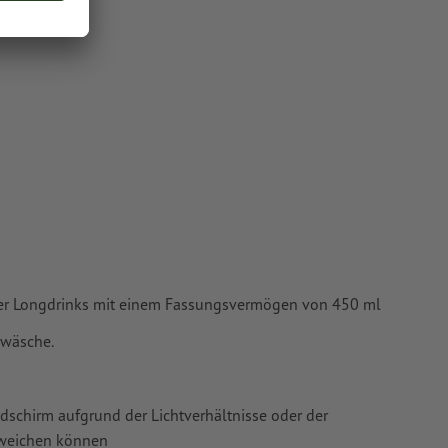
n angelegte
chscheinen
oder TIFF-
ie in unserem
oder Longdrinks mit einem Fassungsvermögen von 450 ml
dwäsche.
ldschirm aufgrund der Lichtverhältnisse oder der
bweichen können