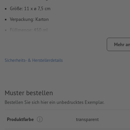
Größe: 11 x ø 7,5 cm
Verpackung: Karton
Füllmenge: 450 ml
Verarbeitung: Tampondruck
Mehr an
Druckstand: auf dem Becher
Sicherheits- & Herstellerdetails
Muster bestellen
Bestellen Sie sich hier ein unbedrucktes Exemplar.
Produktfarbe
transparent