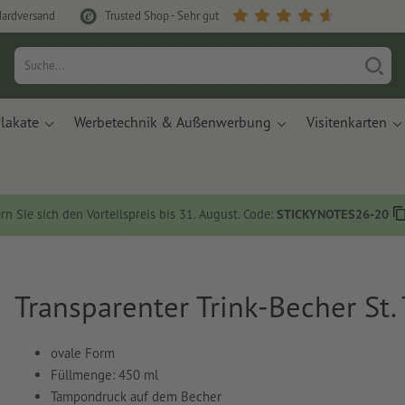
dardversand
Trusted Shop - Sehr gut
lakate
Werbetechnik & Außenwerbung
Visitenkarten
rn Sie sich den Vorteilspreis bis 31. August. Code:
STICKYNOTES26-20
Transparenter Trink-Becher St.
ovale Form
Füllmenge: 450 ml
Tampondruck auf dem Becher