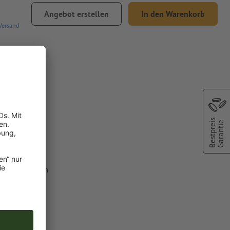
Angebot erstellen
In den Warenkorb
Versand
her St.
Bestpreis
Garantie
lfarbe aus dem
C").
 Druckfarben