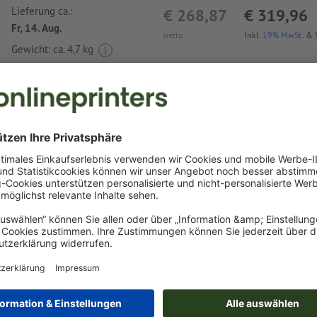
Lieferung ca.:
€ 268,87
€ 319,96
Fr, 14. Aug.
netto
Inkl.
19% MwSt.
&
Gewicht: ca.
4,7 kg
Druckdatenhinweise Transparenter Trink-Bec
Tropez
Datenformat
:
4 x 3 cm
Als Motivfarben sind eine bzw. zwei
Sonderfarben
wählbar.
Benennen Sie die Farbfelder mit der entsprechenden Zie
Pantone FORMULA GUIDE Solid Coated (z.B. "Pantone 286 
Es sind keine Metallic- und Neonfarben möglich.
Gold (Pantone 871 C) und Silber (Pantone 877 C) sind als