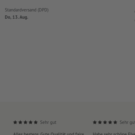
Standardversand (DPD)
Do, 13. Aug.
Sehr gut
Sehr gu
Alles bestens. Gute Qualität und faire
Habe sehr schöne Fl