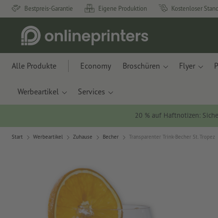
Bestpreis-Garantie
Eigene Produktion
Kostenloser Stan
Alle Produkte
Economy
Broschüren
Flyer
P
Werbeartikel
Services
20 % auf Haftnotizen: Siche
Start
Werbeartikel
Zuhause
Becher
Transparenter Trink-Becher St. Tropez