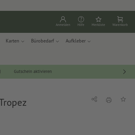
Anmelden
Hilfe
Merkliste
Warenkorb
Karten
Bürobedarf
Aufkleber
Gutschein aktivieren
 Tropez
Drucken
Teilen
Auf die