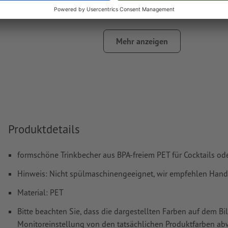
möglich. Bitte benennen Sie dafür die in Ihren Druckdate
Volltonfarbe in „gold“ oder „silver“.
das Trägermaterial kann beim
Druck mit weißer Farbe
dur
Mehr anzeigen
Das druckfertige PDF darf nur Vektoren enthalten; JPEG- 
Bilder und -Vorlagen sind nicht geeignet
Weitere Informationen und Tipps zu
Vektordaten
finden S
Hilfecenter.
Rechtschreib- und Satzfehler
werden von uns nicht geprüft
Produktdetails
Wie lege ich Druckdaten richtig an?
formschöne Trinkbecher aus BPA-freiem PET für Cocktails 
Hinweis: Nicht spülmaschinengeeignet, wir empfehlen Han
Material: PET
Bitte beachten Sie, dass die dargestellten Farben auf dem Bi
Monitoreinstellung von den tatsächlichen Produktfarben a